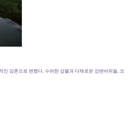
적인 강촌으로 변했다. 수려한 강물과 다채로운 강변바위들, 오