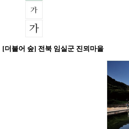
[더불어 숲] 전북 임실군 진뫼마을