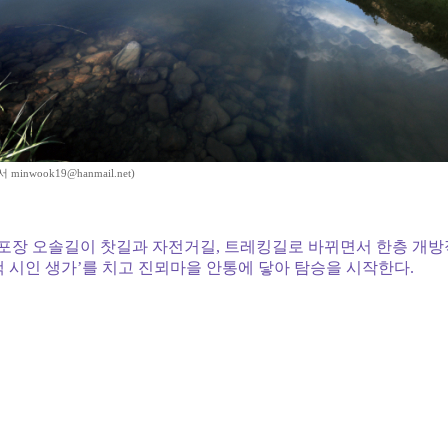
inwook19@hanmail.net)
포장 오솔길이 찻길과 자전거길, 트레킹길로 바뀌면서 한층 개방
택 시인 생가’를 치고 진뫼마을 안통에 닿아 탐승을 시작한다.