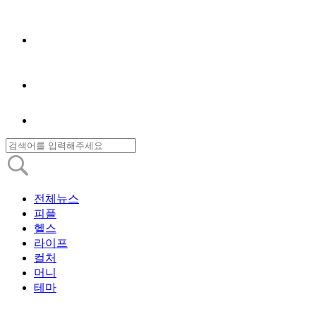
전체뉴스
피플
헬스
라이프
컬처
머니
테마