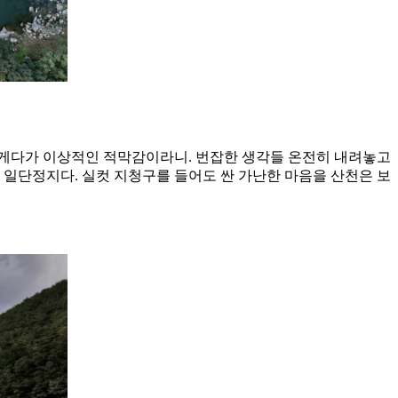
. 게다가 이상적인 적막감이라니. 번잡한 생각들 온전히 내려놓고
 일단정지다. 실컷 지청구를 들어도 싼 가난한 마음을 산천은 보