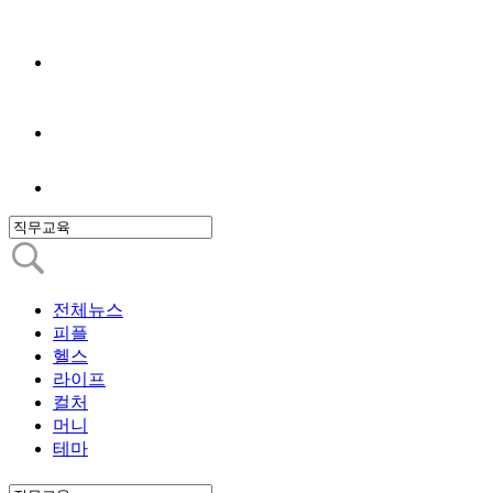
전체뉴스
피플
헬스
라이프
컬처
머니
테마