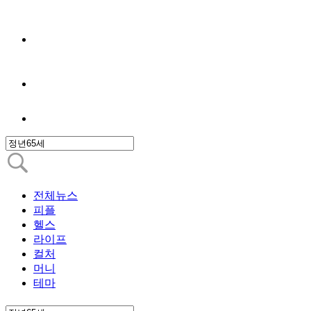
전체뉴스
피플
헬스
라이프
컬처
머니
테마