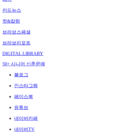
카드뉴스
컷&칼럼
브라보스페셜
브라보리포트
DIGITAL LIBRARY
50+ 시니어 신춘문예
블로그
인스타그램
페이스북
유튜브
네이버카페
네이버TV