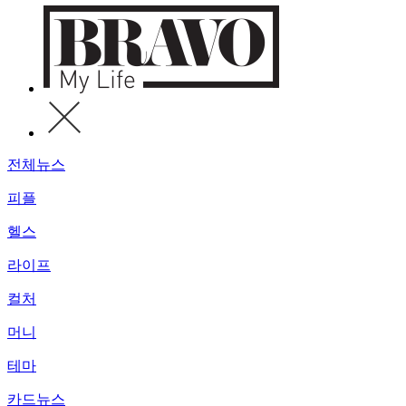
전체뉴스
피플
헬스
라이프
컬처
머니
테마
카드뉴스