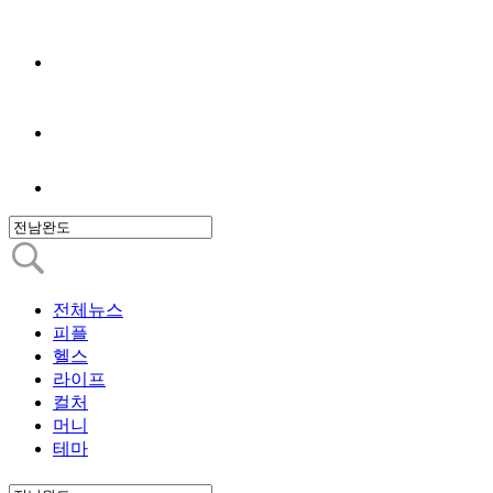
전체뉴스
피플
헬스
라이프
컬처
머니
테마