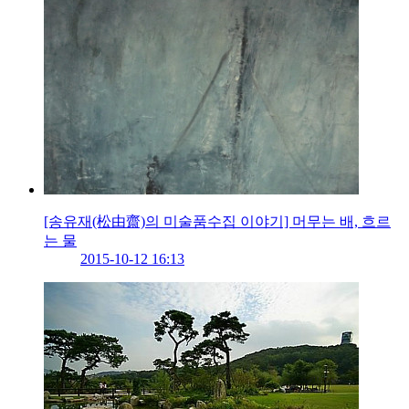
[송유재(松由齋)의 미술품수집 이야기] 머무는 배, 흐르
는 물
2015-10-12 16:13