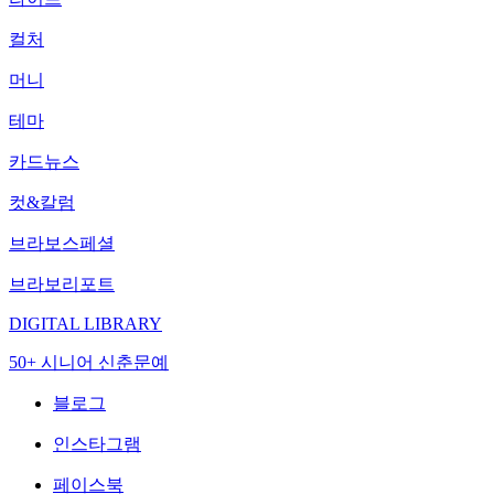
컬처
머니
테마
카드뉴스
컷&칼럼
브라보스페셜
브라보리포트
DIGITAL LIBRARY
50+ 시니어 신춘문예
블로그
인스타그램
페이스북