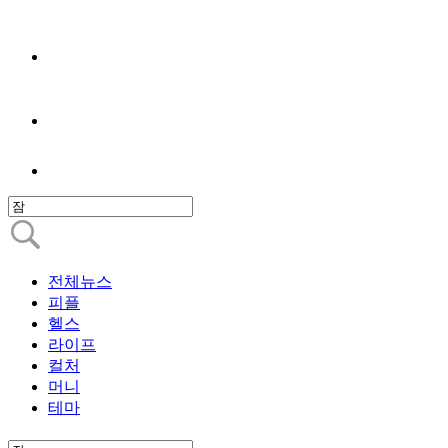
전체뉴스
피플
헬스
라이프
컬처
머니
테마