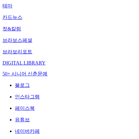
테마
카드뉴스
컷&칼럼
브라보스페셜
브라보리포트
DIGITAL LIBRARY
50+ 시니어 신춘문예
블로그
인스타그램
페이스북
유튜브
네이버카페