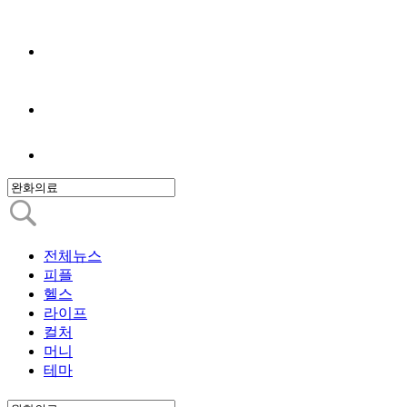
전체뉴스
피플
헬스
라이프
컬처
머니
테마