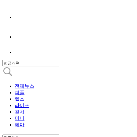
전체뉴스
피플
헬스
라이프
컬처
머니
테마