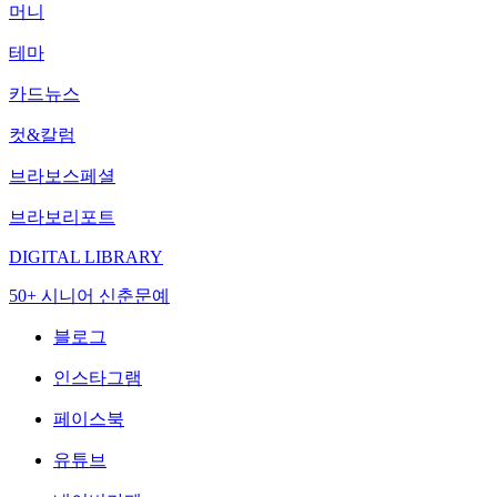
머니
테마
카드뉴스
컷&칼럼
브라보스페셜
브라보리포트
DIGITAL LIBRARY
50+ 시니어 신춘문예
블로그
인스타그램
페이스북
유튜브