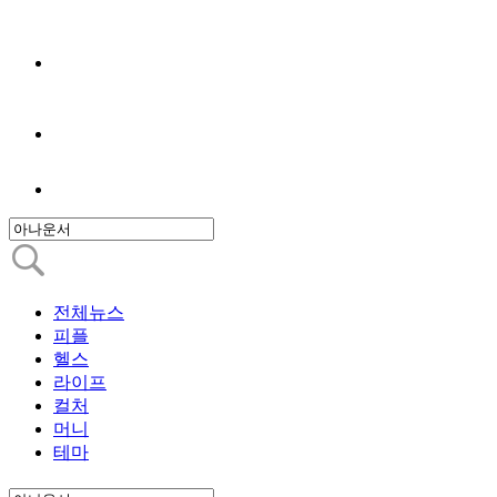
전체뉴스
피플
헬스
라이프
컬처
머니
테마