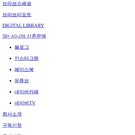
브라보스페셜
브라보리포트
DIGITAL LIBRARY
50+ 시니어 신춘문예
블로그
인스타그램
페이스북
유튜브
네이버카페
네이버TV
회사소개
구독신청