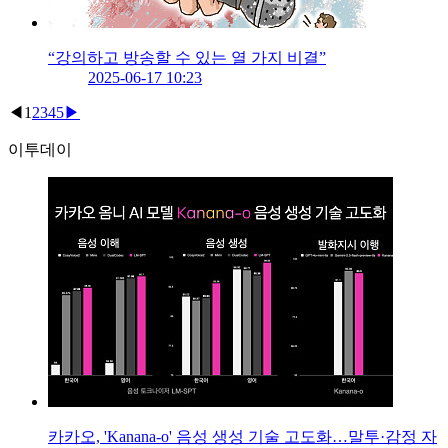
“강의하고 방송할 수 있는 열 가지 비결”
2025-06-17 10:23
◀
1
2
3
4
5
▶
이투데이
카카오, 'Kanana-o' 음성 생성 기술 고도화…말투·감정 자