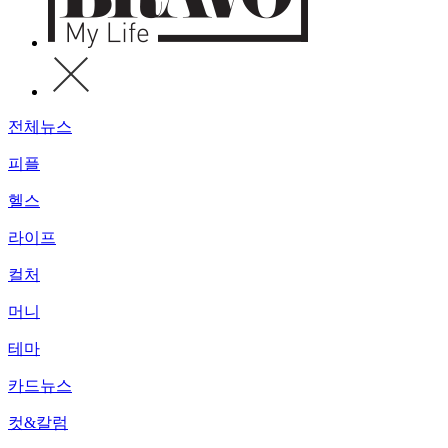
전체뉴스
피플
헬스
라이프
컬처
머니
테마
카드뉴스
컷&칼럼