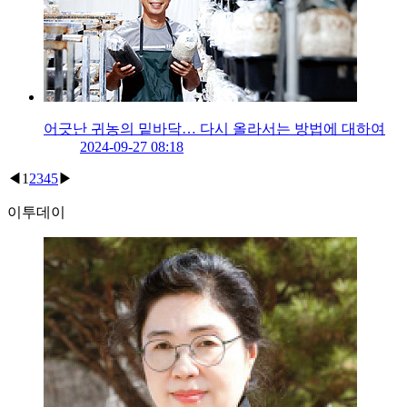
어긋난 귀농의 밑바닥… 다시 올라서는 방법에 대하여
2024-09-27 08:18
◀
1
2
3
4
5
▶
이투데이