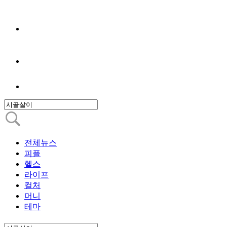
전체뉴스
피플
헬스
라이프
컬처
머니
테마