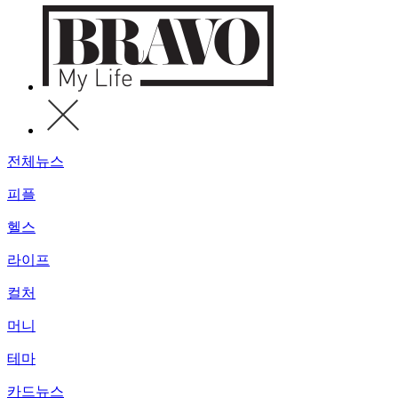
전체뉴스
피플
헬스
라이프
컬처
머니
테마
카드뉴스