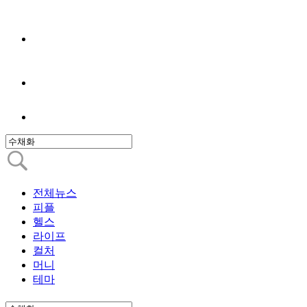
전체뉴스
피플
헬스
라이프
컬처
머니
테마