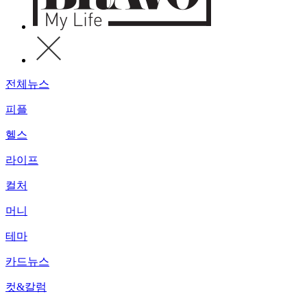
전체뉴스
피플
헬스
라이프
컬처
머니
테마
카드뉴스
컷&칼럼