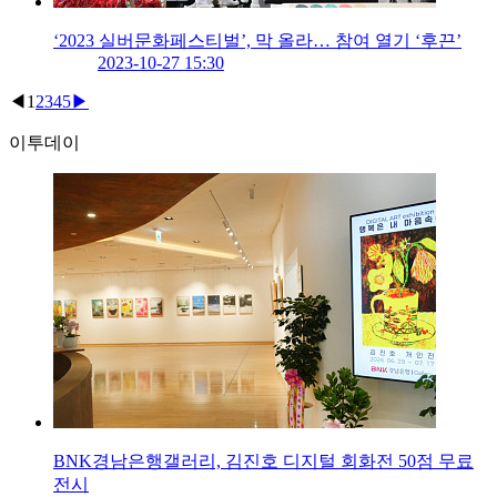
‘2023 실버문화페스티벌’, 막 올라… 참여 열기 ‘후끈’
2023-10-27 15:30
◀
1
2
3
4
5
▶
이투데이
BNK경남은행갤러리, 김진호 디지털 회화전 50점 무료
전시