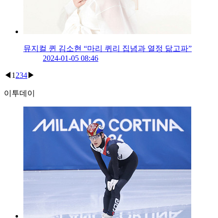
뮤지컬 퀸 김소현 “마리 퀴리 집념과 열정 닮고파”
2024-01-05 08:46
◀
1
2
3
4
▶
이투데이