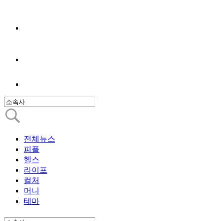
전체뉴스
피플
헬스
라이프
컬처
머니
테마