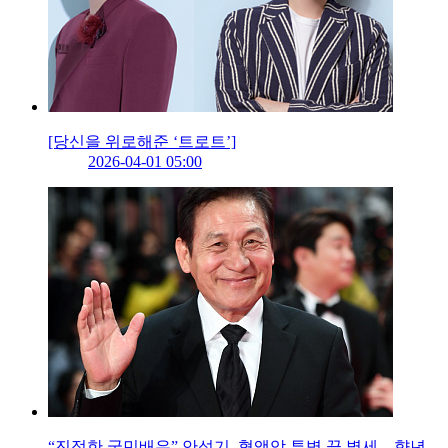
[당신을 위로해준 ‘트로트’]
2026-04-01 05:00
“진정한 국민배우” 안성기, 혈액암 투병 끝 별세…향년