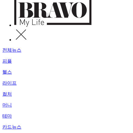
전체뉴스
피플
헬스
라이프
컬처
머니
테마
카드뉴스