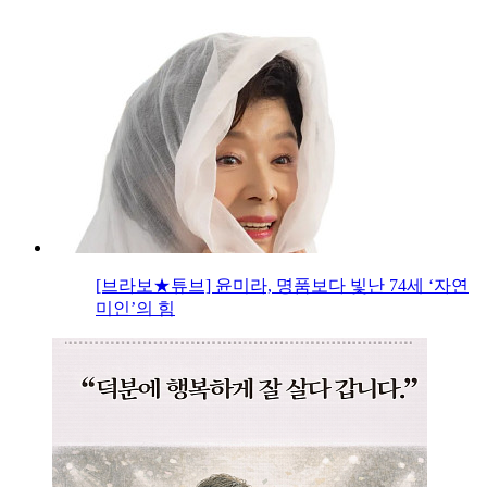
[브라보★튜브] 윤미라, 명품보다 빛난 74세 ‘자연
미인’의 힘