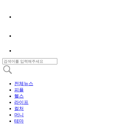
전체뉴스
피플
헬스
라이프
컬처
머니
테마