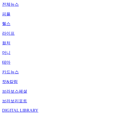
전체뉴스
피플
헬스
라이프
컬처
머니
테마
카드뉴스
컷&칼럼
브라보스페셜
브라보리포트
DIGITAL LIBRARY