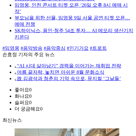
임영웅, 인천 콘서트 티켓 오픈 ‘26일 오후 8시 예매 시
작’
부모님을 위한 선물, 임영웅 9일 서울 공연 티켓 오픈…
예매 전쟁
SK하이닉스, 용인·청주 54조 투자… AI 메모리 생산기지
키운다
#임영웅
#음악방송
#음악중심
#인기가요
#트로트
손효정 기자의 주요 뉴스
⌞
“AI 시대 살아남기” 경력을 이어가는 재취업 전략
⌞
여름 끝자락, 놓치면 아쉬운 8월 문화소식
⌞
故 김광석과 청춘의 기억 속으로, 뮤지컬 ‘그날들’
좋아요
0
화나요
0
슬퍼요
0
더 궁금해요
0
최신뉴스