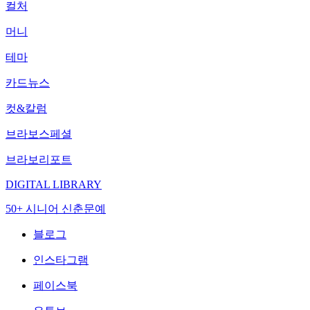
컬처
머니
테마
카드뉴스
컷&칼럼
브라보스페셜
브라보리포트
DIGITAL LIBRARY
50+ 시니어 신춘문예
블로그
인스타그램
페이스북