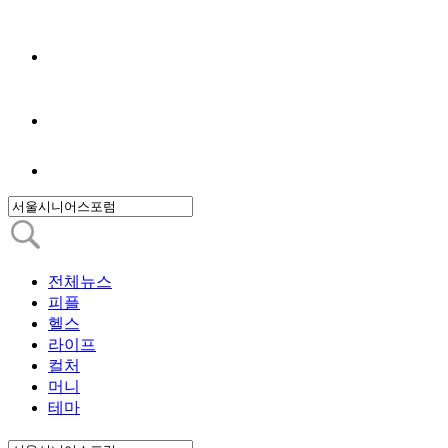
전체뉴스
피플
헬스
라이프
컬처
머니
테마