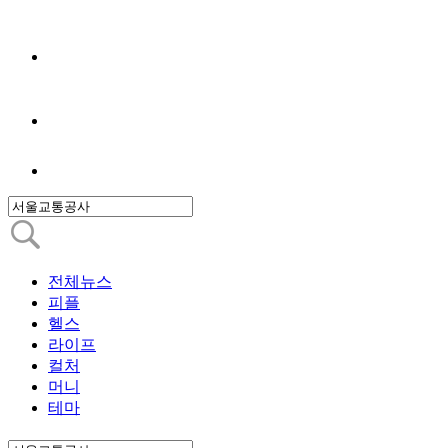
전체뉴스
피플
헬스
라이프
컬처
머니
테마