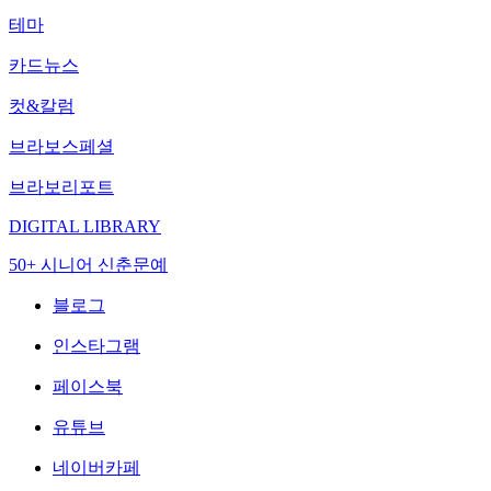
테마
카드뉴스
컷&칼럼
브라보스페셜
브라보리포트
DIGITAL LIBRARY
50+ 시니어 신춘문예
블로그
인스타그램
페이스북
유튜브
네이버카페