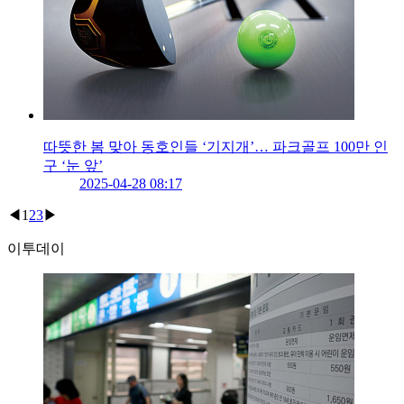
따뜻한 봄 맞아 동호인들 ‘기지개’… 파크골프 100만 인
구 ‘눈 앞’
2025-04-28 08:17
◀
1
2
3
▶
이투데이