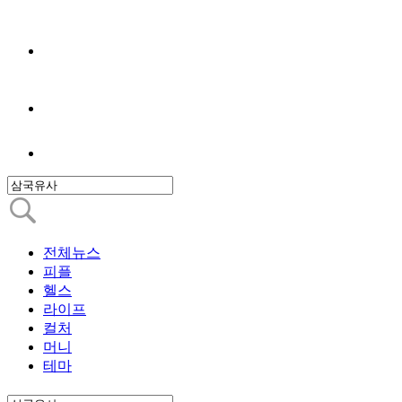
전체뉴스
피플
헬스
라이프
컬처
머니
테마