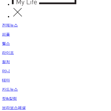
전체뉴스
피플
헬스
라이프
컬처
머니
테마
카드뉴스
컷&칼럼
브라보스페셜