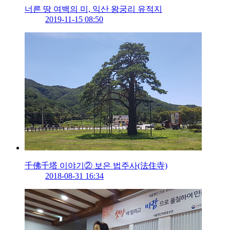
너른 땅 여백의 미, 익산 왕궁리 유적지
2019-11-15 08:50
千佛千塔 이야기② 보은 법주사(法住寺)
2018-08-31 16:34