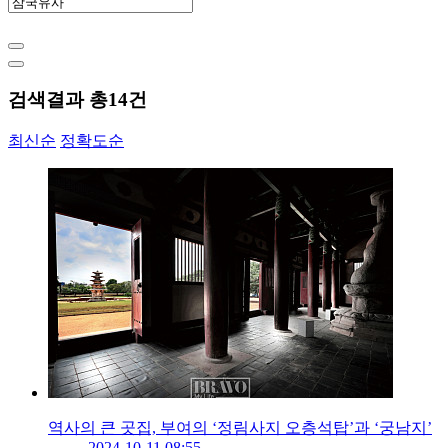
검색결과 총
14
건
최신순
정확도순
역사의 큰 곳집, 부여의 ‘정림사지 오층석탑’과 ‘궁남지’
2024-10-11 08:55