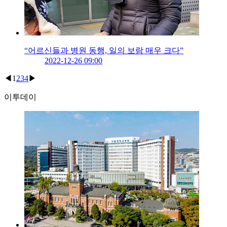
“어르신들과 병원 동행, 일의 보람 매우 크다”
2022-12-26 09:00
◀
1
2
3
4
▶
이투데이