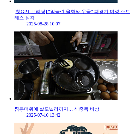
[챗GPT 브리핑] “억눌린 울화와 우울” 폐경기 여성 스트
레스 심각
2025-08-28 10:07
찜통더위에 살모넬라까지… 식중독 비상
2025-07-10 13:42