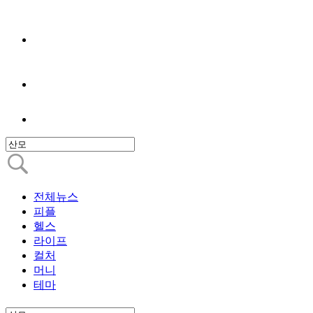
전체뉴스
피플
헬스
라이프
컬처
머니
테마