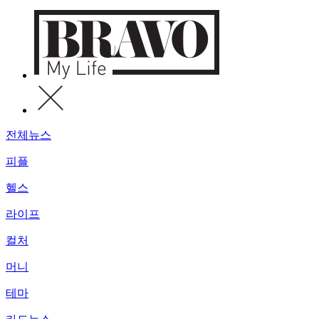
전체뉴스
피플
헬스
라이프
컬처
머니
테마