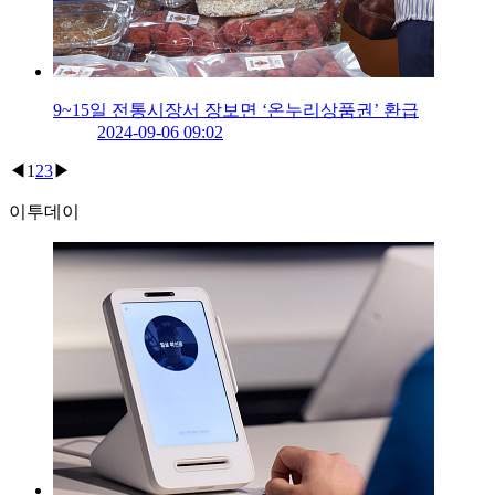
9~15일 전통시장서 장보면 ‘온누리상품권’ 환급
2024-09-06 09:02
◀
1
2
3
▶
이투데이