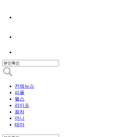
전체뉴스
피플
헬스
라이프
컬처
머니
테마