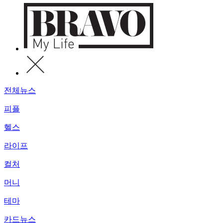
전체뉴스
피플
헬스
라이프
컬처
머니
테마
카드뉴스