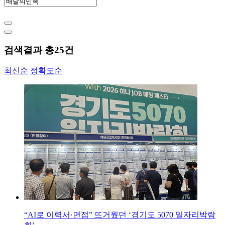
검색결과 총
25
건
최신순
정확도순
“AI로 이력서·면접” 뜨거웠던 ‘경기도 5070 일자리박람