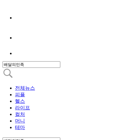
전체뉴스
피플
헬스
라이프
컬처
머니
테마