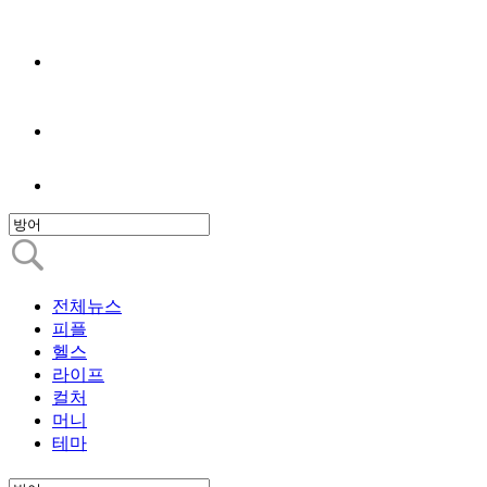
전체뉴스
피플
헬스
라이프
컬처
머니
테마