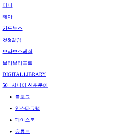
머니
테마
카드뉴스
컷&칼럼
브라보스페셜
브라보리포트
DIGITAL LIBRARY
50+ 시니어 신춘문예
블로그
인스타그램
페이스북
유튜브