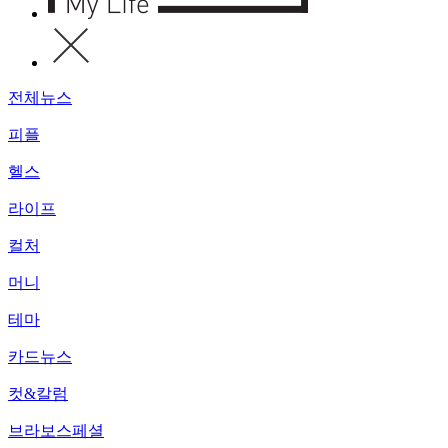
전체뉴스
피플
헬스
라이프
컬처
머니
테마
카드뉴스
컷&칼럼
브라보스페셜