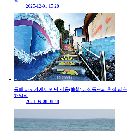
법
2025-12-01 15:28
동해 바닷가에서 만난 선옹(仙翁)… 심동로의 흔적 남은
해암정
2023-09-08 08:48