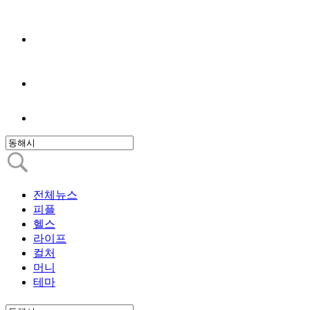
전체뉴스
피플
헬스
라이프
컬처
머니
테마