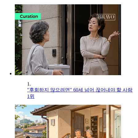
1.
"후회하지 않으려면" 60세 넘어 끊어내야 할 사람
1위