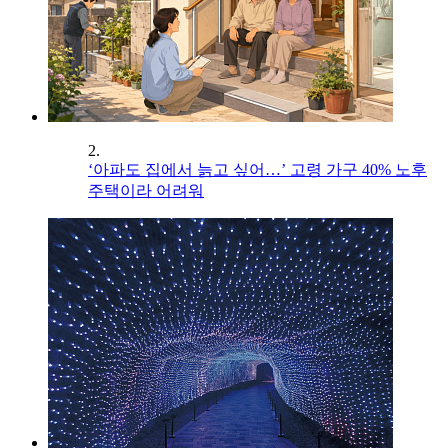
2.
‘아파도 집에서 늙고 싶어…’ 고령 가구 40% 노후
주택이라 어려워