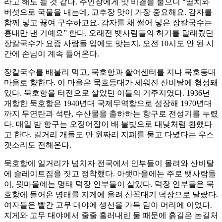
라고 해도 될 것 같다. 주인장에게 맛 비결을 물으니 “멸치와
버섯으로 국물을 내는데, 고추장 맛이 가장 중요해요. 감자를
함께 넣고 끓여 구수하고요. 감자를 채 썰어 넣은 장칼국수는
흉내만 낸 거예요” 한다. 오래전 뱃사람들의 허기를 달래줬던
장칼국수가 요즘 사람들 입에도 맞는지, 오전 10시도 안 된 시
간에 손님이 계속 들어온다.
장칼국수를 배불리 먹고, 묵호항과 활어센터를 지나 묵호등대
마을로 향한다. 이 마을은 묵호등대가 세워진 산비탈에 형성돼
있다. 묵호항을 터전으로 살았던 이들의 거주지였다. 1936년
개항한 묵호항은 1940년대 국제무역항으로 성장해 1970년대
까지 무연탄과 석탄, 수산물을 출하하는 항구로 전성기를 누렸
다. 매일 밤 항구는 오징어잡이 배 불빛으로 대낮처럼 환했다
고 한다. 길거리 개들도 만 원짜리 지폐를 물고 다녔다는 우스
갯소리도 전해온다.
묵호항에 일거리가 넘치자 전국에서 인부들이 몰려와 산비탈
에 슬레이트집을 짓고 정착했다. 아랫마을에는 주로 뱃사람들
이, 윗마을에는 명태 덕장 인부들이 살았다. 덕장 인부들은 묵
호항에 들어온 명태를 지게에 올려 산꼭대기 덕장으로 날랐다.
여자들은 빨간 고무 대야에 생선을 가득 담아 머리에 이었다.
지게와 고무 대야에서 줄줄 흘러내린 물 때문에 흙길은 논길처