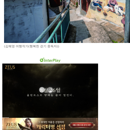
(김혜영 여행작가(행복한 걷기 중독자))