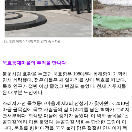
(김혜영 여행작가(행복한 걷기 중독자))
묵호등대마을의 추억을 만나다
불꽃처럼 호황을 누렸던 묵호항은 1980년대 동해항이 개항하
면서 쇠락했다. 젊은이들은 새 일자리를 찾아 묵호를 떠났다.
묵호 인구가 절반 이상 줄었고 빈집도 늘었다. 현재 거주자들
은 대부분 노인이다.
스러져가던 묵호등대마을에 제2의 전성기가 찾아왔다. 2010년
마을 골목길에 묵호 사람들의 삶 이야기를 담은 벽화가 그려지
면서부터다. 회색빛 마을에 생기가 돌았다. 이 벽화 골목을 ‘논
골담길’이라 이름 붙였다. 논골담길 벽화는 단순한 그림이 아
니다. 묵호를 향한 애정을 꾹꾹 눌러 담은 절절한 연시이자 묵