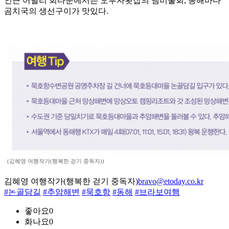
인근 어달리 회타운에서는 오부자횟집의 냄비물회, 동해바다
곰치국의 생선구이가 맛있다.
(김혜영 여행작가(행복한 걷기 중독자))
김혜영 여행작가(행복한 걷기 중독자)
bravo@etoday.co.kr
#논골담길
#추암해변
#묵호항
#동해
#브라보여행
좋아요
0
화나요
0