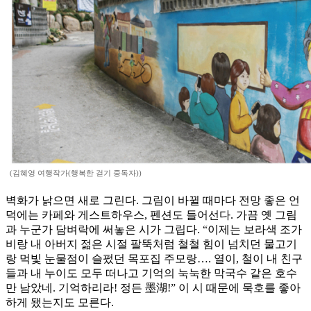
(김혜영 여행작가(행복한 걷기 중독자))
벽화가 낡으면 새로 그린다. 그림이 바뀔 때마다 전망 좋은 언
덕에는 카페와 게스트하우스, 펜션도 들어선다. 가끔 옛 그림
과 누군가 담벼락에 써놓은 시가 그립다. “이제는 보라색 조가
비랑 내 아버지 젊은 시절 팔뚝처럼 철철 힘이 넘치던 물고기
랑 먹빛 눈물점이 슬펐던 목포집 주모랑…. 열이, 철이 내 친구
들과 내 누이도 모두 떠나고 기억의 눅눅한 막국수 같은 호수
만 남았네. 기억하리라! 정든 墨湖!” 이 시 때문에 묵호를 좋아
하게 됐는지도 모른다.