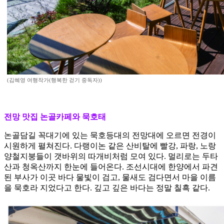
(김혜영 여행작가(행복한 걷기 중독자))
전망 맛집 논골카페와 묵호태
논골담길 꼭대기에 있는 묵호등대의 전망대에 오르면 전경이
시원하게 펼쳐진다. 다랭이논 같은 산비탈에 빨강, 파랑, 노랑
양철지붕들이 갯바위의 따개비처럼 모여 있다. 멀리로는 두타
산과 청옥산까지 한눈에 들어온다. 조선시대에 한양에서 파견
된 부사가 이곳 바다 물빛이 검고, 물새도 검다면서 마을 이름
을 묵호라 지었다고 한다. 깊고 깊은 바다는 정말 칠흑 같다.