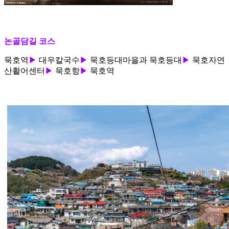
논골담길 코스
묵호역
▶
대우칼국수
▶
묵호등대마을과 묵호등대
▶
묵호자연
산활어센터
▶
묵호항
▶
묵호역