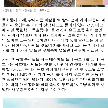
(김혜영 여행작가(행복한 걷기 중독자))
묵호등대 아래, 깎아지른 비탈을 ‘바람의 언덕’이라 부른다. 마
을에서 운영하는 카페와 전망 데크도 들어서 있다. 전망 데크
에 서면 묵호항과 묵호등대마을 전경이 손금 보듯 훤히 보인
다. 시야가 탁 트여 바다 한가운데에 서 있는 듯하다. 카페의 폴
딩 도어를 모두 열어젖히면 바다가 와락 품에 달려드는 것 같
다. 시원한 바닷바람을 맞으며 차를 마시고, 그리운 이에게 엽
서를 썼다. 카페 앞 느린 우체통에 넣으면 1년 뒤에 전달된다.
카페 앞 동해 특산물을 파는 매장에도 들러 묵호태를 샀다. 묵
호태는 묵호에서 만드는 먹태다. 바람의 언덕에서 바라보이는
해발 70~80m 높이의 묵호 덕장에서 생산한 것이다. 11월 말부
터 이듬해 3월까지 서리와 눈, 비를 맞히지 않고 전통 해풍 건
조 방식으로 말린 명태다. 20여 일 동안 해풍으로만 말리기 때
문에 바싹 마른 황태와 달리 속살이 부드럽다. 그냥 먹어도 맛
있다. 새우깡도 아닌데 자꾸 손이 간다.