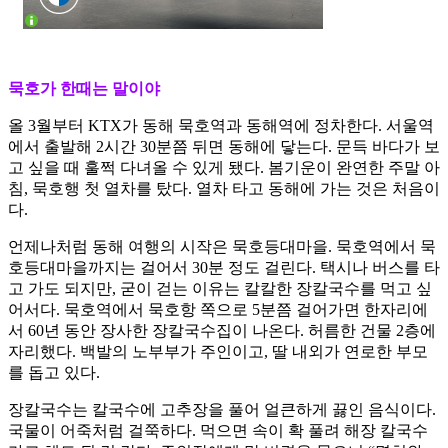
묵호가 한때는 말이야
올 3월부터 KTX가 동해 묵호역과 동해역에 정차한다. 서울역
에서 출발해 2시간 30분쯤 뒤면 동해에 닿는다. 문득 바다가 보
고 싶을 때 훌쩍 다녀올 수 있게 됐다. 봄기운이 완연한 주말 아
침, 묵호행 첫 열차를 탔다. 열차 타고 동해에 가는 것은 처음이
다.
언제나처럼 동해 여행의 시작은 묵호등대마을. 묵호역에서 묵
호등대마을까지는 걸어서 30분 정도 걸린다. 택시나 버스를 타
고 가도 되지만, 굳이 걷는 이유는 칼칼한 장칼국수를 먹고 싶
어서다. 묵호역에서 묵호항 쪽으로 5분쯤 걸어가면 한자리에
서 60년 동안 장사한 장칼국수집이 나온다. 허름한 건물 2층에
자리했다. 백발의 노부부가 주인이고, 딸 내외가 연로한 부모
를 돕고 있다.
장칼국수는 칼국수에 고추장을 풀어 얼큰하게 끓인 음식이다.
국물이 어죽처럼 걸쭉하다. 먹으면 속이 확 풀려 해장 칼국수