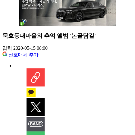
묵호등대마을의 추억 앨범 '논골담길'
입력 2020-05-15 08:00
선호매체 추가