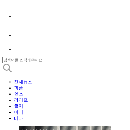
전체뉴스
피플
헬스
라이프
컬처
머니
테마