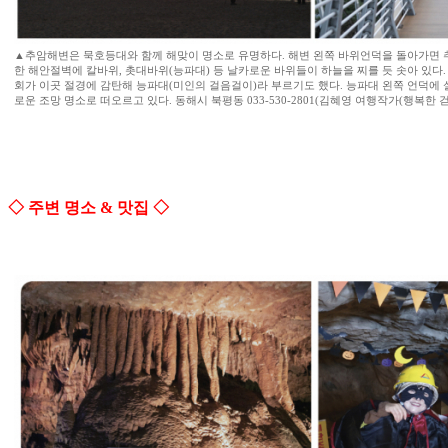
▲추암해변은 묵호등대와 함께 해맞이 명소로 유명하다. 해변 왼쪽 바위언덕을 돌아가면 
한 해안절벽에 칼바위, 촛대바위(능파대) 등 날카로운 바위들이 하늘을 찌를 듯 솟아 있다
회가 이곳 절경에 감탄해 능파대(미인의 걸음걸이)라 부르기도 했다. 능파대 왼쪽 언덕에
로운 조망 명소로 떠오르고 있다. 동해시 북평동 033-530-2801(김혜영 여행작가(행복한 
◇ 주변 명소 & 맛집 ◇