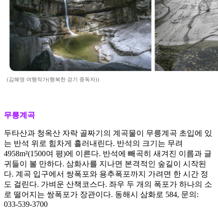
(김혜영 여행작가(행복한 걷기 중독자))
무릉계곡
두타산과 청옥산 자락 골짜기의 계곡물이 무릉계곡 초입에 있
는 반석 위로 힘차게 흘러내린다. 반석의 크기는 무려
4958m²(1500여 평)에 이른다. 반석에 빼곡히 새겨진 이름과 글
귀들이 볼 만하다. 삼화사를 지나면 본격적인 숲길이 시작된
다. 계곡 입구에서 쌍폭포와 용추폭포까지 가려면 한 시간 정
도 걸린다. 가벼운 산책코스다. 좌우 두 개의 폭포가 하나의 소
로 떨어지는 쌍폭포가 장관이다. 동해시 삼화로 584, 문의:
033-539-3700