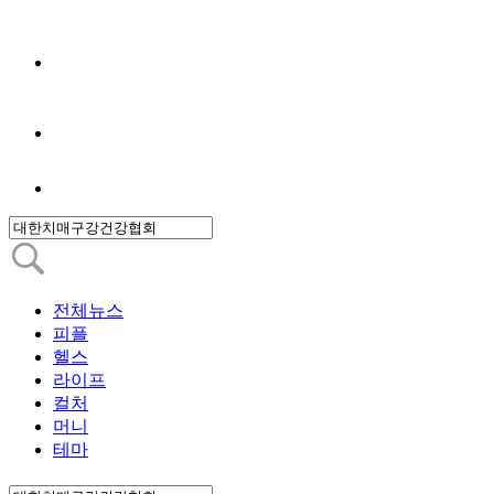
전체뉴스
피플
헬스
라이프
컬처
머니
테마