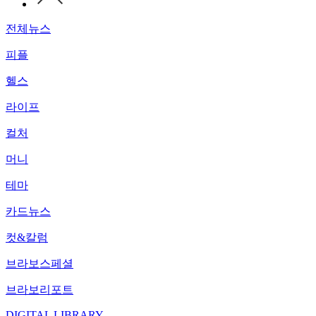
전체뉴스
피플
헬스
라이프
컬처
머니
테마
카드뉴스
컷&칼럼
브라보스페셜
브라보리포트
DIGITAL LIBRARY