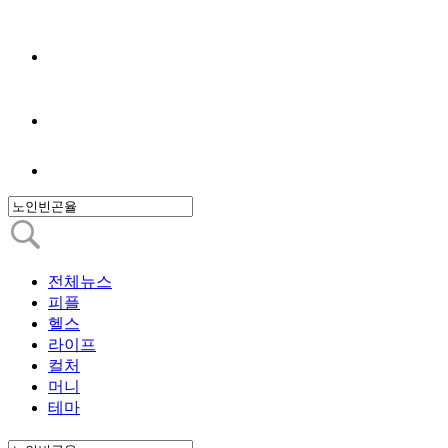
전체뉴스
피플
헬스
라이프
컬처
머니
테마