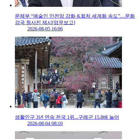
문체부 “예술인 안전망 강화·K컬처 세계화 속도”…문화
강국 청사진 제시[업무보고]
2026-08-05 16:06
생활인구 3년 연속 전국 1위...구례군 15.8배 늘어
2026-08-04 08:10