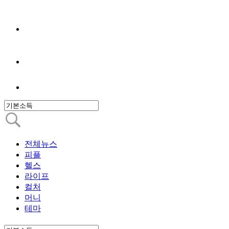
전체뉴스
피플
헬스
라이프
컬처
머니
테마