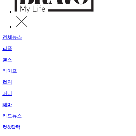
전체뉴스
피플
헬스
라이프
컬처
머니
테마
카드뉴스
컷&칼럼