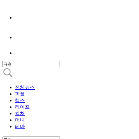
전체뉴스
피플
헬스
라이프
컬처
머니
테마