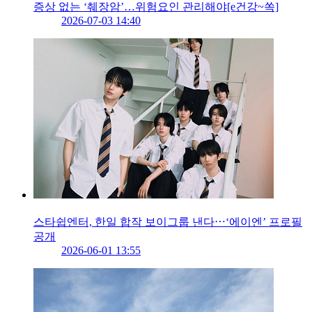
증상 없는 ‘췌장암’…위험요인 관리해야[e건강~쏙]
2026-07-03 14:40
스타쉽엔터, 한일 합작 보이그룹 낸다⋯‘에이엔’ 프로필
공개
2026-06-01 13:55