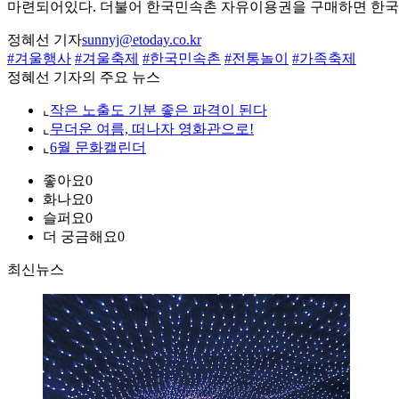
마련되어있다. 더불어 한국민속촌 자유이용권을 구매하면 한국
정혜선 기자
sunnyj@etoday.co.kr
#겨울행사
#겨울축제
#한국민속촌
#전통놀이
#가족축제
정혜선 기자의 주요 뉴스
⌞
작은 노출도 기분 좋은 파격이 된다
⌞
무더운 여름, 떠나자 영화관으로!
⌞
6월 문화캘린더
좋아요
0
화나요
0
슬퍼요
0
더 궁금해요
0
최신뉴스