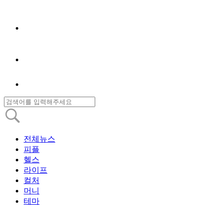
전체뉴스
피플
헬스
라이프
컬처
머니
테마