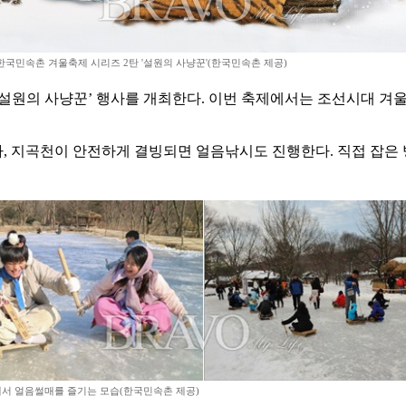
한국민속촌 겨울축제 시리즈 2탄 '설원의 사냥꾼'(한국민속촌 제공)
탄 ‘설원의 사냥꾼’ 행사를 개최한다. 이번 축제에서는 조선시대 
 지곡천이 안전하게 결빙되면 얼음낚시도 진행한다. 직접 잡은 빙어
서 얼음썰매를 즐기는 모습(한국민속촌 제공)