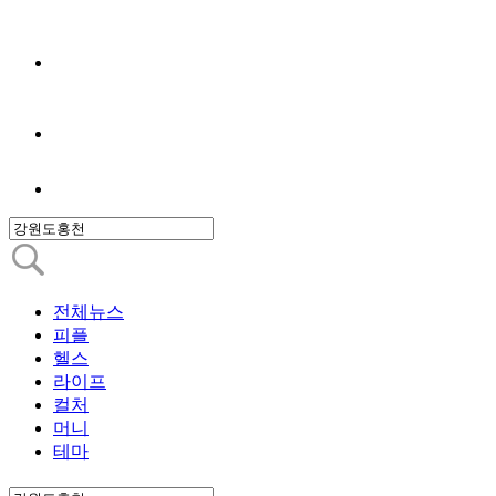
전체뉴스
피플
헬스
라이프
컬처
머니
테마