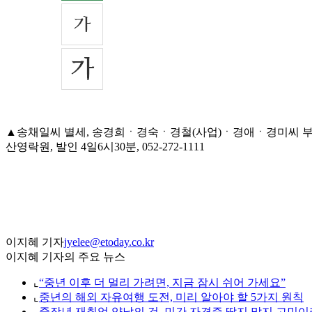
▲송채일씨 별세, 송경희ㆍ경숙ㆍ경철(사업)ㆍ경애ㆍ경미씨 부친
산영락원, 발인 4일6시30분, 052-272-1111
이지혜 기자
jyelee@etoday.co.kr
이지혜 기자의 주요 뉴스
⌞
“중년 이후 더 멀리 가려면, 지금 잠시 쉬어 가세요”
⌞
중년의 해외 자유여행 도전, 미리 알아야 할 5가지 원칙
⌞
중장년 재취업 양날의 검, 민간 자격증 딸지 말지 고민이