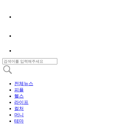
전체뉴스
피플
헬스
라이프
컬처
머니
테마