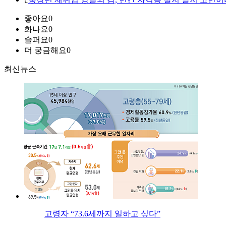
좋아요
0
화나요
0
슬퍼요
0
더 궁금해요
0
최신뉴스
고령자 “73.6세까지 일하고 싶다”