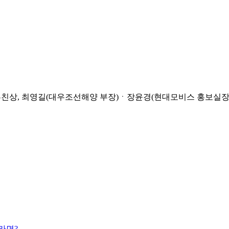
상, 최영길(대우조선해양 부장)ㆍ장윤경(현대모비스 홍보실장)ㆍ
라면?