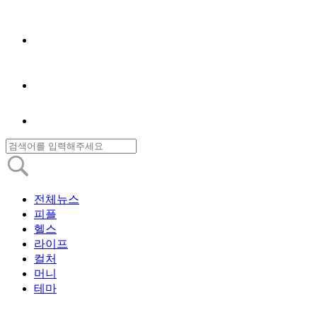
전체뉴스
피플
헬스
라이프
컬처
머니
테마