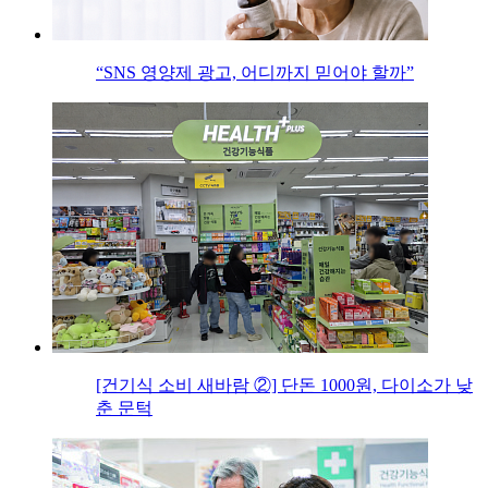
“SNS 영양제 광고, 어디까지 믿어야 할까”
[건기식 소비 새바람 ②] 단돈 1000원, 다이소가 낮
춘 문턱