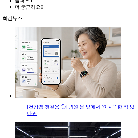
슬퍼요
0
더 궁금해요
0
최신뉴스
[건강앱 첫걸음 ①] 병원 문 앞에서 ‘아차!’ 한 적 있
다면