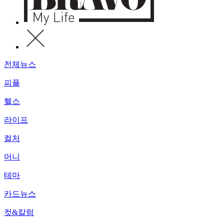
전체뉴스
피플
헬스
라이프
컬처
머니
테마
카드뉴스
컷&칼럼