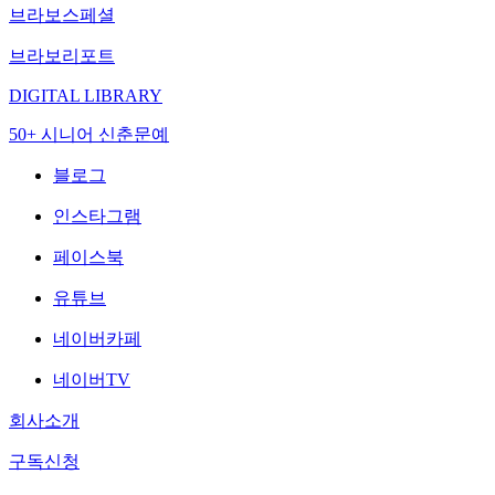
브라보스페셜
브라보리포트
DIGITAL LIBRARY
50+ 시니어 신춘문예
블로그
인스타그램
페이스북
유튜브
네이버카페
네이버TV
회사소개
구독신청