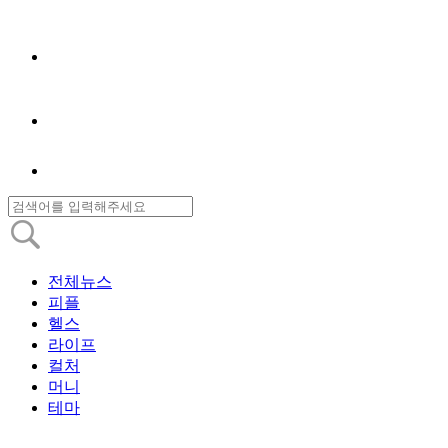
전체뉴스
피플
헬스
라이프
컬처
머니
테마