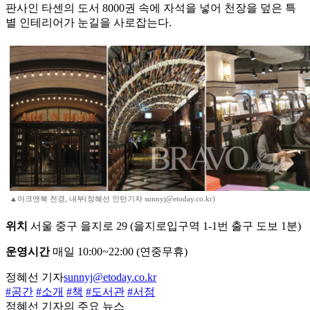
판사인 타센의 도서 8000권 속에 자석을 넣어 천장을 덮은 특
별 인테리어가 눈길을 사로잡는다.
▲아크앤북 전경, 내부(정혜선 인턴기자 sunnyj@etoday.co.kr)
위치
서울 중구 을지로 29 (을지로입구역 1-1번 출구 도보 1분)
운영시간
매일 10:00~22:00 (연중무휴)
정혜선 기자
sunnyj@etoday.co.kr
#공간
#소개
#책
#도서관
#서점
정혜선 기자의 주요 뉴스