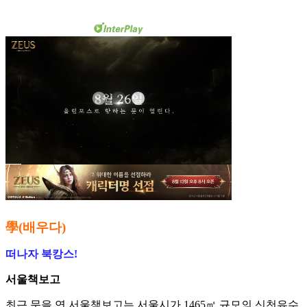
學(배우다)
떠나자 북캉스!
서울책보고
최근 문을 연 서울책보고는 서울시가 1465㎡ 규모의 신천유수