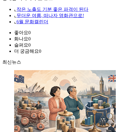
⌞
작은 노출도 기분 좋은 파격이 된다
⌞
무더운 여름, 떠나자 영화관으로!
⌞
6월 문화캘린더
좋아요
0
화나요
0
슬퍼요
0
더 궁금해요
0
최신뉴스