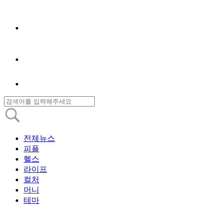
전체뉴스
피플
헬스
라이프
컬처
머니
테마