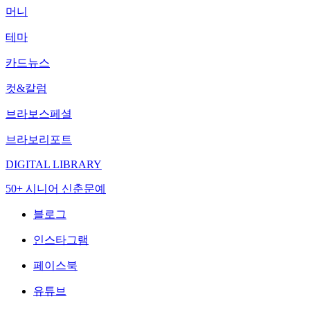
머니
테마
카드뉴스
컷&칼럼
브라보스페셜
브라보리포트
DIGITAL LIBRARY
50+ 시니어 신춘문예
블로그
인스타그램
페이스북
유튜브