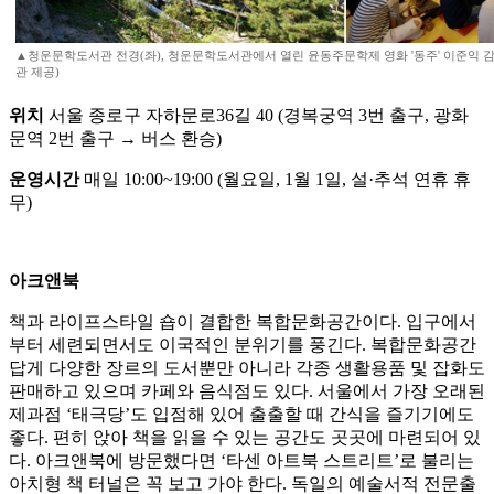
▲청운문학도서관 전경(좌), 청운문학도서관에서 열린 윤동주문학제 영화 '동주' 이준익 
관 제공)
위치
서울 종로구 자하문로36길 40 (경복궁역 3번 출구, 광화
문역 2번 출구 → 버스 환승)
운영시간
매일 10:00~19:00 (월요일, 1월 1일, 설·추석 연휴 휴
무)
아크앤북
책과 라이프스타일 숍이 결합한 복합문화공간이다. 입구에서
부터 세련되면서도 이국적인 분위기를 풍긴다. 복합문화공간
답게 다양한 장르의 도서뿐만 아니라 각종 생활용품 및 잡화도
판매하고 있으며 카페와 음식점도 있다. 서울에서 가장 오래된
제과점 ‘태극당’도 입점해 있어 출출할 때 간식을 즐기기에도
좋다. 편히 앉아 책을 읽을 수 있는 공간도 곳곳에 마련되어 있
다. 아크앤북에 방문했다면 ‘타센 아트북 스트리트’로 불리는
아치형 책 터널은 꼭 보고 가야 한다. 독일의 예술서적 전문출