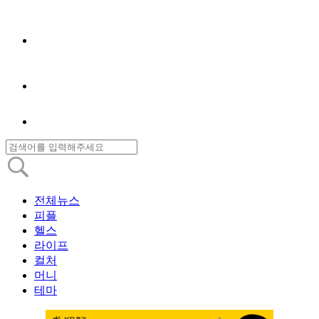
전체뉴스
피플
헬스
라이프
컬처
머니
테마