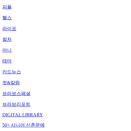
피플
헬스
라이프
컬처
머니
테마
카드뉴스
컷&칼럼
브라보스페셜
브라보리포트
DIGITAL LIBRARY
50+ 시니어 신춘문예