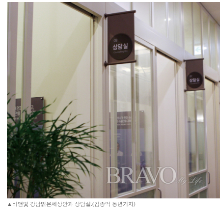
▲비앤빛 강남밝은세상안과 상담실.(김종억 동년기자)