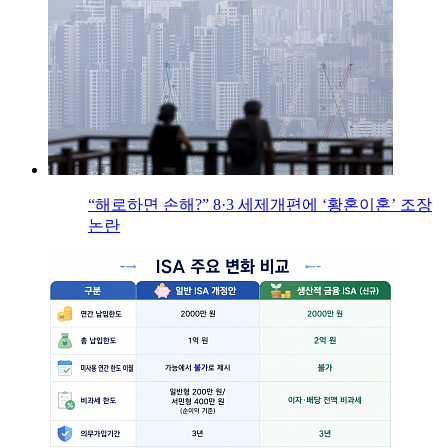
“해로하면 손해?” 8·3 세제개편에 ‘황혼이혼’ 조장
논란