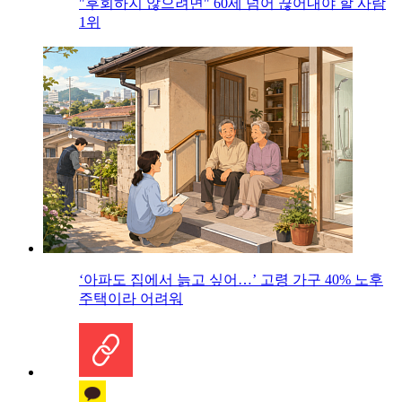
"후회하지 않으려면" 60세 넘어 끊어내야 할 사람
1위
‘아파도 집에서 늙고 싶어…’ 고령 가구 40% 노후
주택이라 어려워