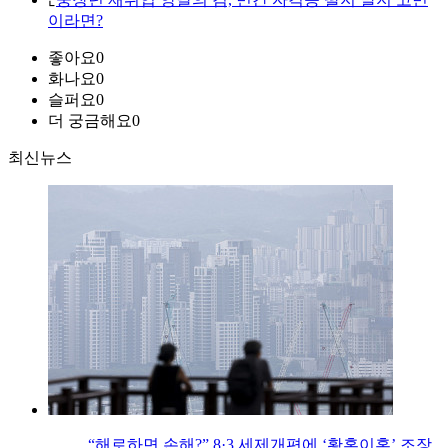
이라면?
좋아요
0
화나요
0
슬퍼요
0
더 궁금해요
0
최신뉴스
“해로하면 손해?” 8·3 세제개편에 ‘황혼이혼’ 조장