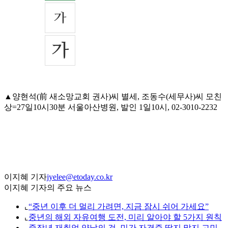
▲양현석(前 새소망교회 권사)씨 별세, 조동수(세무사)씨 모친
상=27일10시30분 서울아산병원, 발인 1일10시, 02-3010-2232
이지혜 기자
jyelee@etoday.co.kr
이지혜 기자의 주요 뉴스
⌞
“중년 이후 더 멀리 가려면, 지금 잠시 쉬어 가세요”
⌞
중년의 해외 자유여행 도전, 미리 알아야 할 5가지 원칙
⌞
중장년 재취업 양날의 검, 민간 자격증 딸지 말지 고민