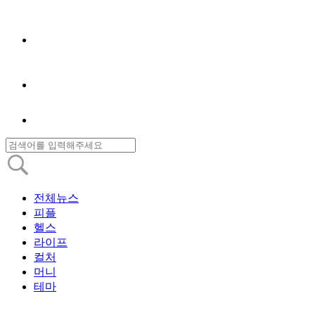
전체뉴스
피플
헬스
라이프
컬처
머니
테마