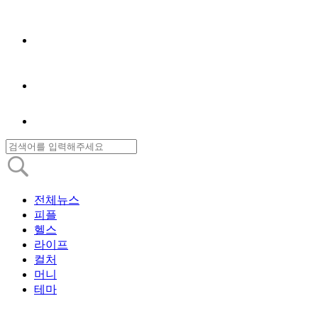
전체뉴스
피플
헬스
라이프
컬처
머니
테마