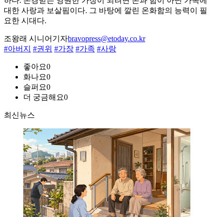
하다. 존경받는 영원한 가장이 되려면 돈과 힘이 아닌 가족에
대한 사랑과 보살핌이다. 그 바탕에 깔린 온화함의 능력이 필
요한 시대다.
조왕래 시니어기자
bravopress@etoday.co.kr
#아버지
#권위
#가장
#가족
#사랑
좋아요
0
화나요
0
슬퍼요
0
더 궁금해요
0
최신뉴스