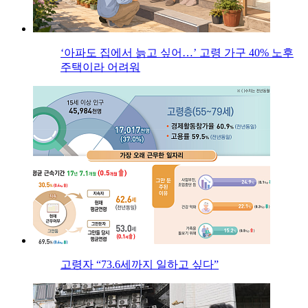
‘아파도 집에서 늙고 싶어…’ 고령 가구 40% 노후
주택이라 어려워
고령자 “73.6세까지 일하고 싶다”