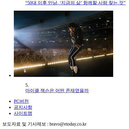
“50대 이후 만남, ‘지금의 삶’ 함께할 사람 찾는 것”
5.
마이클 잭슨은 어떤 존재였을까
PC버전
공지사항
사이트맵
보도자료 및 기사제보 : bravo@etoday.co.kr