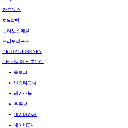
카드뉴스
컷&칼럼
브라보스페셜
브라보리포트
DIGITAL LIBRARY
50+ 시니어 신춘문예
블로그
인스타그램
페이스북
유튜브
네이버카페
네이버TV