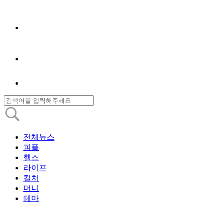
전체뉴스
피플
헬스
라이프
컬처
머니
테마