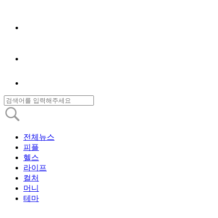
전체뉴스
피플
헬스
라이프
컬처
머니
테마