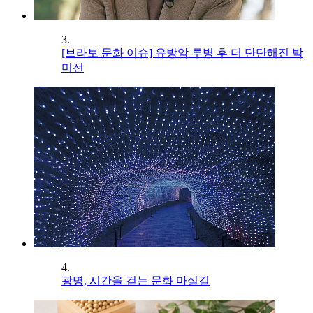
3.
[브라보 문화 이슈] 유방암 투병 후 더 단단해진 박
미선
4.
광명, 시간을 걷는 문화 마실길