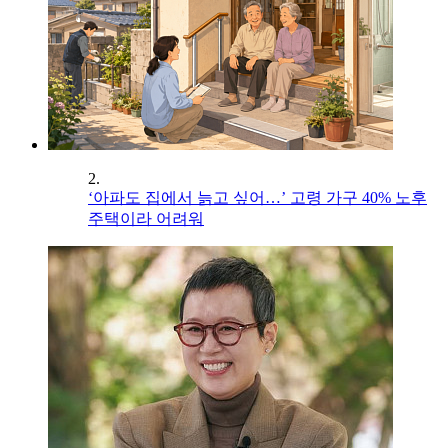
2.
‘아파도 집에서 늙고 싶어…’ 고령 가구 40% 노후
주택이라 어려워