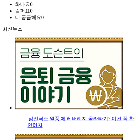
화나요
0
슬퍼요
0
더 궁금해요
0
최신뉴스
'삼전닉스 열풍'에 레버리지 올라타기? 이건 꼭 확
인하자