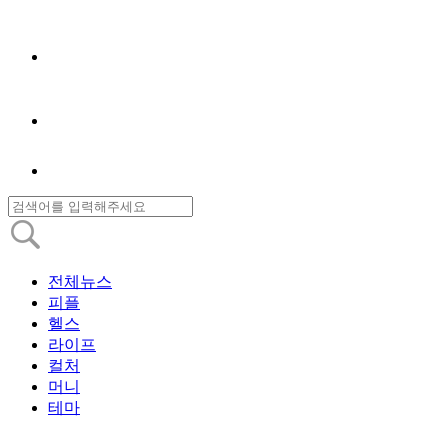
전체뉴스
피플
헬스
라이프
컬처
머니
테마