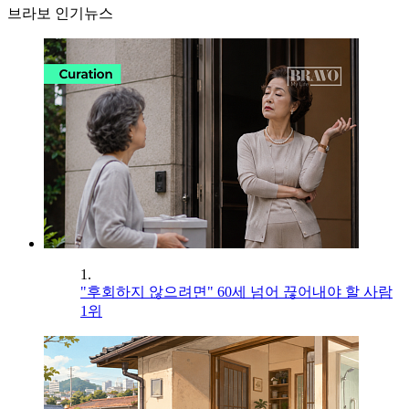
브라보 인기뉴스
1.
"후회하지 않으려면" 60세 넘어 끊어내야 할 사람
1위