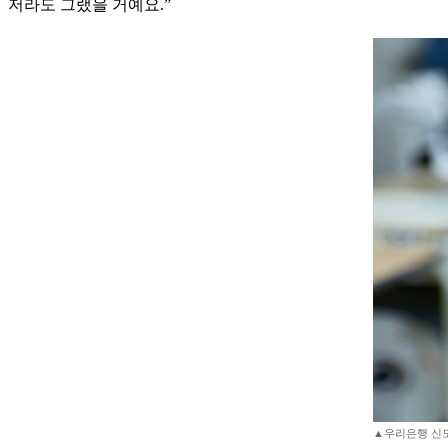
저라도 그랬을 거예요.”
▲우리은행 신도섭