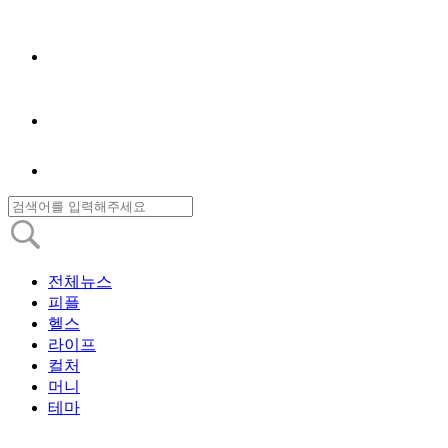
전체뉴스
피플
헬스
라이프
컬처
머니
테마