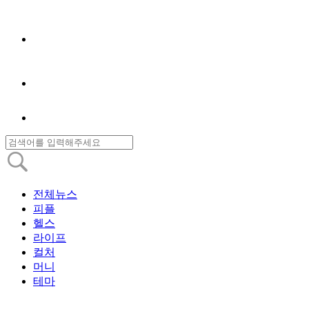
전체뉴스
피플
헬스
라이프
컬처
머니
테마