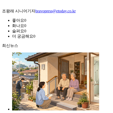
조왕래 시니어기자
bravopress@etoday.co.kr
좋아요
0
화나요
0
슬퍼요
0
더 궁금해요
0
최신뉴스