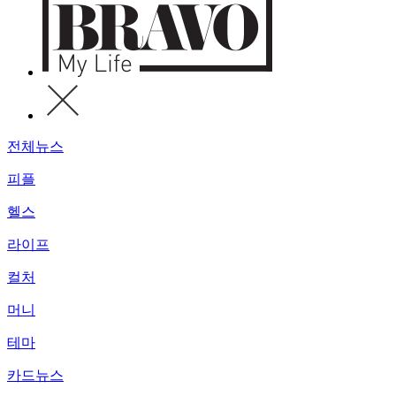
전체뉴스
피플
헬스
라이프
컬처
머니
테마
카드뉴스