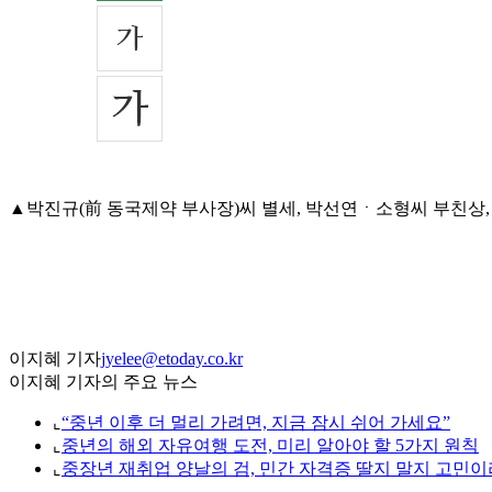
▲박진규(前 동국제약 부사장)씨 별세, 박선연ㆍ소형씨 부친상, 김환주(
이지혜 기자
jyelee@etoday.co.kr
이지혜 기자의 주요 뉴스
⌞
“중년 이후 더 멀리 가려면, 지금 잠시 쉬어 가세요”
⌞
중년의 해외 자유여행 도전, 미리 알아야 할 5가지 원칙
⌞
중장년 재취업 양날의 검, 민간 자격증 딸지 말지 고민이