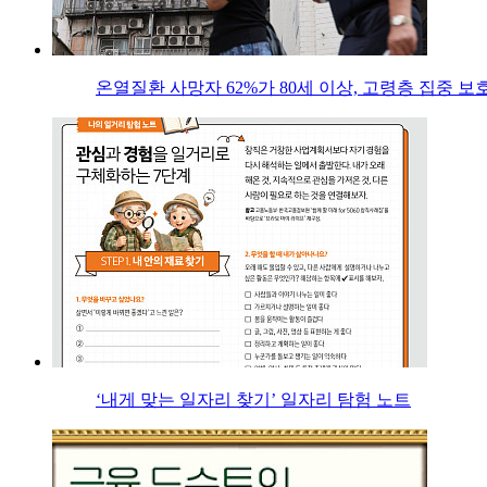
온열질환 사망자 62%가 80세 이상, 고령층 집중 보
‘내게 맞는 일자리 찾기’ 일자리 탐험 노트