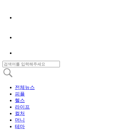
전체뉴스
피플
헬스
라이프
컬처
머니
테마