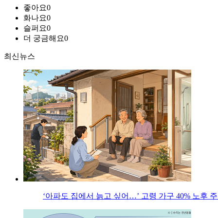
좋아요
0
화나요
0
슬퍼요
0
더 궁금해요
0
최신뉴스
‘아파도 집에서 늙고 싶어…’ 고령 가구 40% 노후