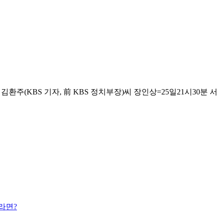
KBS 기자, 前 KBS 정치부장)씨 장인상=25일21시30분 서울아산병
라면?