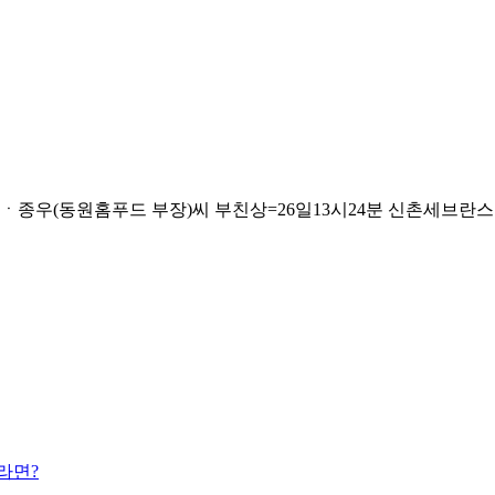
(동원홈푸드 부장)씨 부친상=26일13시24분 신촌세브란스병원, 발인
라면?