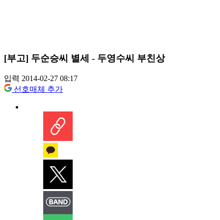
[부고] 두순승씨 별세 - 두영수씨 부친상
입력 2014-02-27 08:17
선호매체 추가