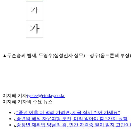
▲두순승씨 별세, 두영수(삼성전자 상무)ㆍ정우(옵트론텍 부장)ㆍ종우
이지혜 기자
jyelee@etoday.co.kr
이지혜 기자의 주요 뉴스
⌞
“중년 이후 더 멀리 가려면, 지금 잠시 쉬어 가세요”
⌞
중년의 해외 자유여행 도전, 미리 알아야 할 5가지 원칙
⌞
중장년 재취업 양날의 검, 민간 자격증 딸지 말지 고민이