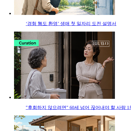
‘경험 無도 환영’ 생애 첫 일자리 도전 설명서
"후회하지 않으려면" 60세 넘어 끊어내야 할 사람 1