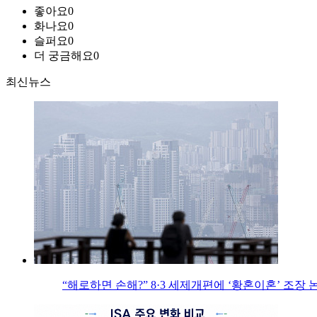
좋아요
0
화나요
0
슬퍼요
0
더 궁금해요
0
최신뉴스
“해로하면 손해?” 8·3 세제개편에 ‘황혼이혼’ 조장 