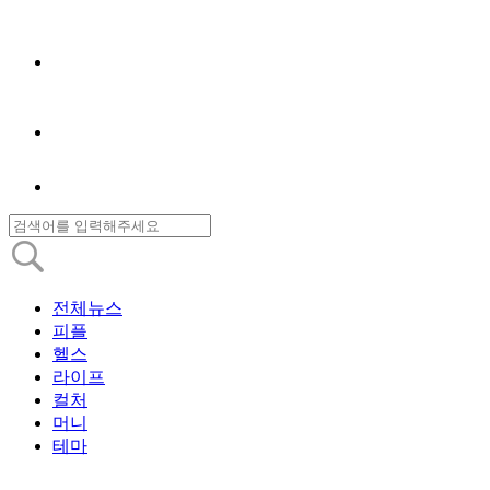
전체뉴스
피플
헬스
라이프
컬처
머니
테마