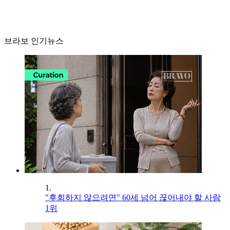
브라보 인기뉴스
1.
"후회하지 않으려면" 60세 넘어 끊어내야 할 사람
1위