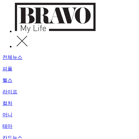
전체뉴스
피플
헬스
라이프
컬처
머니
테마
카드뉴스