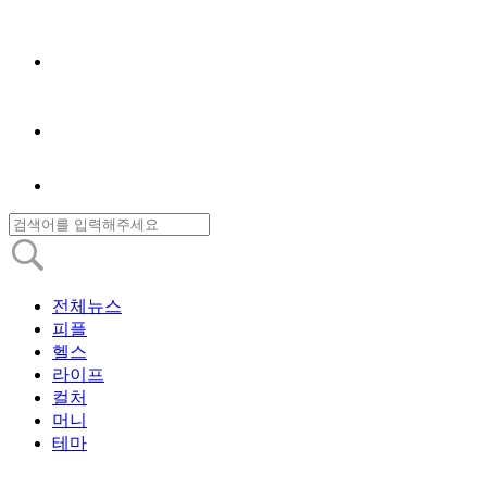
전체뉴스
피플
헬스
라이프
컬처
머니
테마