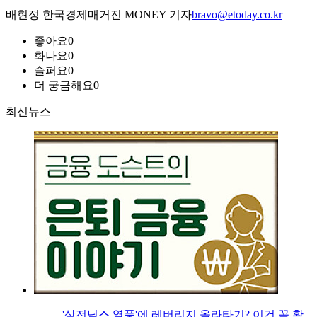
배현정 한국경제매거진 MONEY 기자
bravo@etoday.co.kr
좋아요
0
화나요
0
슬퍼요
0
더 궁금해요
0
최신뉴스
'삼전닉스 열풍'에 레버리지 올라타기? 이건 꼭 확