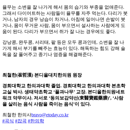
율무는 소변을 잘 나가게 해서 몸의 습기와 부종을 없애준다.
그래서 다이어트하는 사람들이 율무를 자주 먹는다. 다리가 붓
거나, 남자의 경우 낭습이 차거나, 아침에 일어나면 손발이 붓
거나, 몸이 무거운 사람, 몸이 부으면서 설사하는 사람에게 도
움이 된다. 다리가 부으면서 쥐가 잘 나는 경우에도 좋다.
강낭콩, 완두콩, 서리태, 팥 등은 모두 콩과인데, 소변을 잘 나
가게 해서 부기를 빼주는 효능이 있다. 해독하는 힘도 강해 술
독을 잘 풀어주고 종기나 염증을 해결해준다.
최철한(崔哲漢) 본디올대치한의원 원장
경희대학교 한의과대학 졸업. 경희대학교 한의과대학 본초학
교실 박사. 생태약초학교 ‘풀과나무’ 교장. 본디올한의원네트
워크 약무이사. 저서로 ‘동의보감약선(東醫寶鑑藥膳)’, ‘사람
을 살리는 음식 사람을 죽이는 음식’이 있다.
최철한 한의사
bravo@etoday.co.kr
#곡식
#잡곡
#한의학