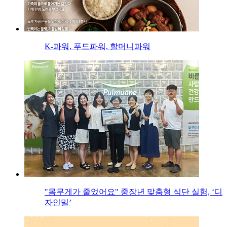
K-파워, 푸드파워, 할머니파워
"몸무게가 줄었어요" 중장년 맞춤형 식단 실험, ‘디
자인밀’