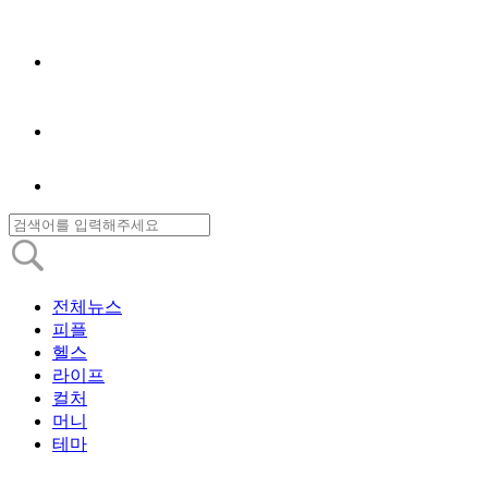
전체뉴스
피플
헬스
라이프
컬처
머니
테마