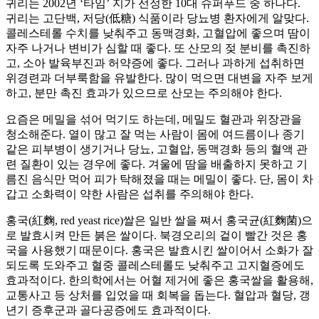
귀리는 2002년 ‘타임’ 지가 선정한 10대 슈퍼푸드 중 하나다.
귀리는 고단백, 저당(低糖) 식품이라 당뇨병 환자에게 알맞다.
콜레스테롤 수치를 낮춰주고 동맥경화, 고혈압에 좋으며 땀이
자주 나거나 변비가 심할 때 좋다. 또 산모의 젖 분비를 촉진하
고, 소아 발육부진과 허약증에 좋다. 그러나 과하게 섭취하면
위경련과 더부룩함을 유발한다. 많이 먹으면 대변을 자주 보게
하고, 분만 촉진 효과가 있으므로 산모는 주의해야 한다.
요즘은 메밀을 섞어 먹기도 하는데, 메밀도 혈관과 위장관을
청소해준다. 열이 많고 잘 먹는 사람이 몸에 여드름이나 종기
같은 피부병이 생기거나 당뇨, 고혈압, 동맥경화 등의 혈액 관
련 질환이 있는 경우에 좋다. 겨울에 땀을 배출하지 못하고 기
름진 음식만 먹어 피가 탁해졌을 때는 메밀이 좋다. 단, 몸이 차
갑고 소화력이 약한 사람은 섭취를 주의해야 한다.
홍국(紅麴, red yeast rice)쌀은 일반 쌀을 쪄서 홍국균(紅麴菌)으
로 발효시켜 만든 붉은 쌀이다. 북경오리의 겉이 빨간 것은 홍
국을 사용했기 때문이다. 홍국은 발효시킨 쌀이어서 소화가 잘
되도록 도와주고 혈중 콜레스테롤도 낮춰주고 고지혈증에도
효과적이다. 한의학에서는 어혈 제거에 좋은 홍국쌀을 활용해,
교통사고 등 상처를 입었을 때 회복을 돕는다. 혈압과 혈당, 갱
년기 증후군과 골다공증에도 효과적이다.