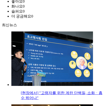
좋아요
0
화나요
0
슬퍼요
0
더 궁금해요
0
최신뉴스
[현장에서] "고령자를 위한 계란 단백질, 소화ㆍ흡
수 뛰어나"