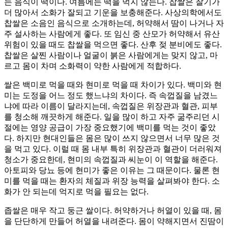
는 음식이 떡이다. 여름에는 떡을 먹지 않는다. 찹쌀은 찰기가
더 많아서 소화가 잘되고 기운을 보충해준다. 사상의학에서도
찹쌀은 소음인 음식으로 소개하는데, 허약해서 땀이 나거나 자
주 설사하는 사람에게 좋다. 또 임신 중 산모가 허약해서 유산
위험이 있을 때도 찹쌀을 먹으면 좋다. 산후 젖 분비에도 좋다.
찹쌀은 살찐 사람이나 얼굴이 붉은 사람에게는 맞지 않고, 마
르고 몸이 차며 소화력이 약한 사람에게 적합하다.
쌀은 백미로 먹을 때와 현미로 먹을 때 차이가 있다. 백미와 현
미는 도정을 어느 정도 했느냐의 차이다. 즉 속껍질을 남겼느
냐에 따라 이름이 달라지는데, 속껍질은 위장관과 혈관, 피부
를 청소해 깨끗하게 해준다. 일을 많이 하고 자주 굶주리던 시
절에는 영양 공급이 가장 중요했기에 백미를 먹는 것이 좋았
다. 하지만 현대인들은 몸은 많이 쓰지 않으면서 너무 많은 것
을 먹고 있다. 이럴 때 몸 내부 특히 위장관과 혈관이 더러워져
청소가 중요한데, 현미의 속껍질과 씨눈이 이 역할을 해준다.
아토피와 당뇨 등에 현미가 좋은 이유는 그 때문이다. 물론 현
미를 먹을 때는 환자의 체질과 위장 능력을 살펴봐야 한다. 소
화가 안 되는데 억지로 먹을 필요는 없다.
좁쌀은 매우 작고 둥근 쌀이다. 허약하거나 허열이 있을 때, 몸
을 단단하게 만들어 허열을 내려준다. 몸이 약해지면서 진땀이