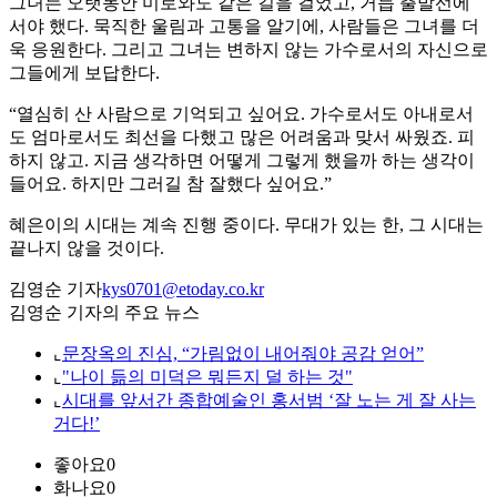
그녀는 오랫동안 미로와도 같은 길을 걸었고, 거듭 출발선에
서야 했다. 묵직한 울림과 고통을 알기에, 사람들은 그녀를 더
욱 응원한다. 그리고 그녀는 변하지 않는 가수로서의 자신으로
그들에게 보답한다.
“열심히 산 사람으로 기억되고 싶어요. 가수로서도 아내로서
도 엄마로서도 최선을 다했고 많은 어려움과 맞서 싸웠죠. 피
하지 않고. 지금 생각하면 어떻게 그렇게 했을까 하는 생각이
들어요. 하지만 그러길 참 잘했다 싶어요.”
혜은이의 시대는 계속 진행 중이다. 무대가 있는 한, 그 시대는
끝나지 않을 것이다.
김영순 기자
kys0701@etoday.co.kr
김영순 기자의 주요 뉴스
⌞
문장옥의 진심, “가림없이 내어줘야 공감 얻어”
⌞
"나이 듦의 미덕은 뭐든지 덜 하는 것"
⌞
시대를 앞서간 종합예술인 홍서범 ‘잘 노는 게 잘 사는
거다!’
좋아요
0
화나요
0