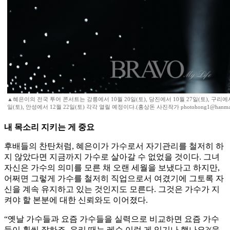
▲혜은이의 전국 투어 콘서트는 강릉에서 10월 20일(토), 당진에서 10월 27일(토), 구리에서 
일(토), 안성에서 12월 22일(토) 각각 열릴 예정이다.(홍상돈 사진작가 photohong1@hanmail
내 목소리 지키는 게 중요
후배들의 찬탄처럼, 혜은이가 가수로서 자기관리를 철저히 하
지 않았다면 지금까지 가수로 살아갈 수 없었을 것이다. 그녀
자신은 가수의 의미를 모른 채 오랜 세월을 보냈다고 하지만,
어쩌면 그렇게 가수를 철저히 직업으로서 여겼기에 그토록 자
신을 계속 유지하고 있는 것인지도 모른다. 그것은 가수가 지
켜야 할 본분에 대한 신뢰와도 이어졌다.
“옛날 가수들과 요즘 가수들을 실력으로 비교하면 요즘 가수
들이 훨씬 잘하죠. 우리 때는 레슨 이런 게 있기나 했나요?(웃