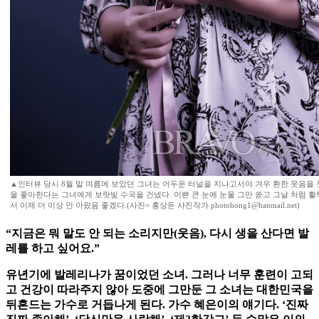
▲인터뷰 당시 8월 말 여름에 보았던 그녀는 어두운 터널을 지나고서야 겨우 환한 웃음을 
을 좋아한다는 그녀에게 보랏빛 수국을 건넸다. 이쁜 큰 눈에 눈물 그만 쏟고 그날 처럼 
서 이제 더 이상 안 아팠음 좋겠다.(사진= 홍상돈 사진작가 photohong1@hanmail.net)
“지금은 뭐 말도 안 되는 소리지만(웃음), 다시 생을 산다면 발
레를 하고 싶어요.”
유년기에 발레리나가 꿈이었던 소녀. 그러나 너무 훈련이 고되
고 건강이 따라주지 않아 도중에 그만둔 그 소녀는 대한민국을
뒤흔드는 가수로 거듭나게 된다. 가수 혜은이의 얘기다. ‘진짜