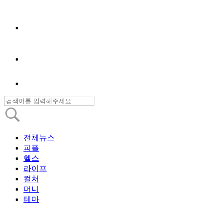
전체뉴스
피플
헬스
라이프
컬처
머니
테마