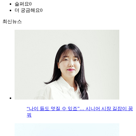
슬퍼요
0
더 궁금해요
0
최신뉴스
“나이 듦도 멋질 수 있죠”… 시니어 시장 길잡이 꿈
꿔