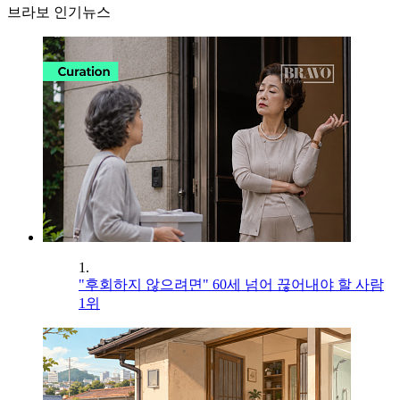
브라보 인기뉴스
1.
"후회하지 않으려면" 60세 넘어 끊어내야 할 사람
1위