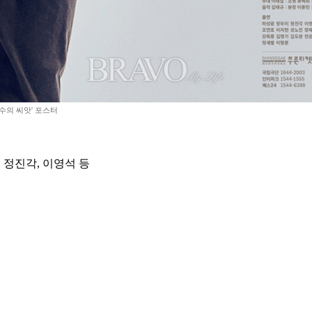
수의 씨앗' 포스터
 정진각, 이영석 등