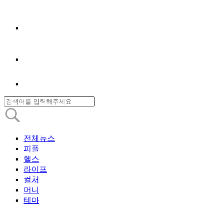
전체뉴스
피플
헬스
라이프
컬처
머니
테마