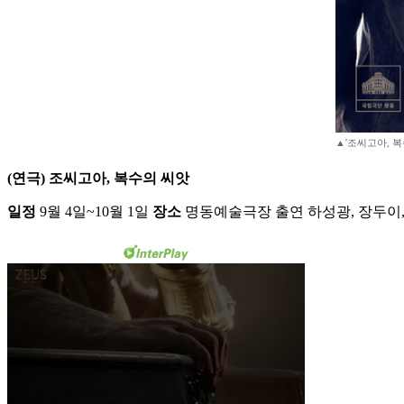
▲'조씨고아, 복
(연극) 조씨고아, 복수의 씨앗
일정
9월 4일~10월 1일
장소
명동예술극장 출연 하성광, 장두이,