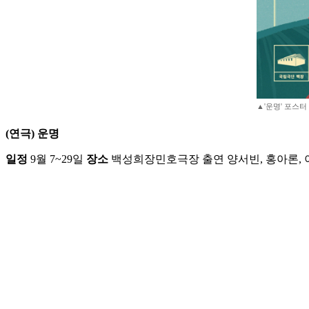
▲'운명' 포스터
(연극) 운명
일정
9월 7~29일
장소
백성희장민호극장 출연 양서빈, 홍아론, 