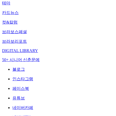
테마
카드뉴스
컷&칼럼
브라보스페셜
브라보리포트
DIGITAL LIBRARY
50+ 시니어 신춘문예
블로그
인스타그램
페이스북
유튜브
네이버카페