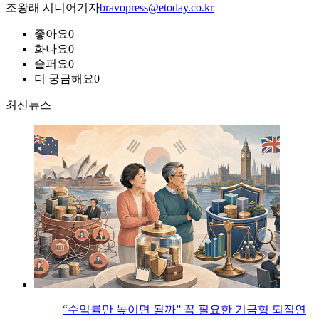
조왕래 시니어기자
bravopress@etoday.co.kr
좋아요
0
화나요
0
슬퍼요
0
더 궁금해요
0
최신뉴스
“수익률만 높이면 될까” 꼭 필요한 기금형 퇴직연