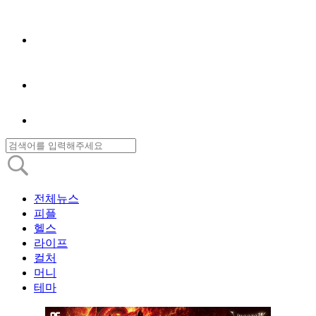
전체뉴스
피플
헬스
라이프
컬처
머니
테마