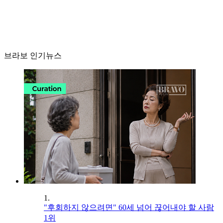
브라보 인기뉴스
1.
"후회하지 않으려면" 60세 넘어 끊어내야 할 사람
1위