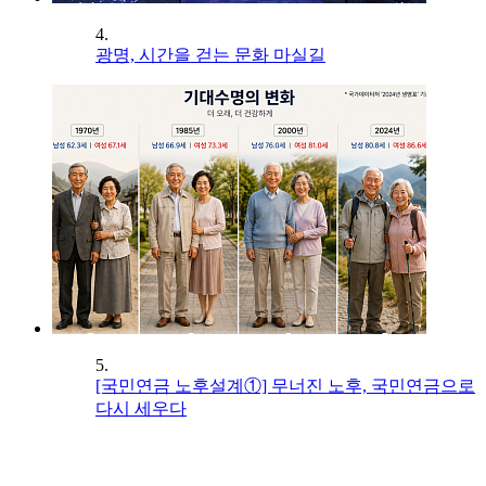
4.
광명, 시간을 걷는 문화 마실길
5.
[국민연금 노후설계①] 무너진 노후, 국민연금으로
다시 세우다