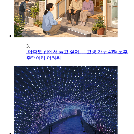
3.
‘아파도 집에서 늙고 싶어…’ 고령 가구 40% 노후
주택이라 어려워