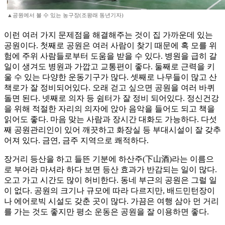
▲공원에서 볼 수 있는 농구장(조왕래 동년기자)
이런 여러 가지 문제점을 해결해주는 것이 집 가까운데 있는
공원이다. 첫째로 공원은 여러 사람이 찾기 때문에 혹 모를 위
험에 주위 사람들로부터 도움을 받을 수 있다. 병원을 급히 갈
일이 생겨도 병원과 가깝고 교통편이 좋다. 둘째로 근력을 키
울 수 있는 다양한 운동기구가 많다. 셋째로 나무들이 많고 산
책로가 잘 정비되어있다. 오래 걷고 싶으면 공원을 여러 바퀴
돌면 된다. 넷째로 의자 등 쉼터가 잘 정비 되어있다. 정신건강
을 위해 적절한 자리의 의자에 앉아 음악을 들어도 되고 책을
읽어도 좋다. 마음 맞는 사람과 장시간 대화도 가능하다. 다섯
째 공원관리인이 있어 깨끗하고 화장실 등 부대시설이 잘 갖추
어져 있다. 금연, 금주 지역으로 쾌적하다.
장거리 등산을 하고 들뜬 기분에 하산주(下山酒)라는 이름으
로 부어라 마셔라 하다 보면 등산 효과가 반감되는 일이 많다.
오고 가고 시간도 많이 허비한다. 동네 부근의 공원은 그럴 일
이 없다. 공원의 크기나 규모에 따라 다르지만, 배드민턴장이
나 에어로빅 시설도 갖춘 곳이 많다. 가끔은 여행 삼아 먼 거리
를 가는 것도 좋지만 평소 운동은 공원을 잘 이용하면 좋다.