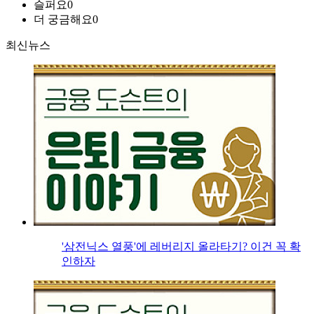
슬퍼요
0
더 궁금해요
0
최신뉴스
'삼전닉스 열풍'에 레버리지 올라타기? 이건 꼭 확
인하자