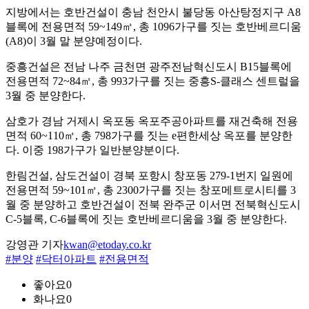
지방에서는 호반건설이 충남 천안시 불당동 아산탕정지구 A8
블록에 전용면적 59~149㎡, 총 1096가구를 짓는 호반베르디움
(A8)이 3월 말 분양예정이다.
중흥건설은 전남 나주 금천면 광주전남혁신도시 B15블록에
전용면적 72~84㎡, 총 993가구를 짓는 중흥S-클래스 센트럴을
3월 중 분양한다.
삼호가 경남 거제시 옥포동 옥포주공아파트를 재건축해 전용
면적 60~110㎡, 총 798가구를 짓는 e편한세상 옥포를 분양한
다. 이중 198가구가 일반분양분이다.
한림건설, 삼도건설이 경북 포항시 창포동 279-1번지 일원에
전용면적 59~101㎡, 총 2300가구를 짓는 창포메트로시티를 3
월 중 분양하고 호반건설이 전북 완주군 이서면 전북혁신도시
C-5블록, C-6블록에 짓는 호반베르디움을 3월 중 분양한다.
강영관 기자
kwan@etoday.co.kr
#분양
#닥터아파트
#전용면적
좋아요
0
화나요
0