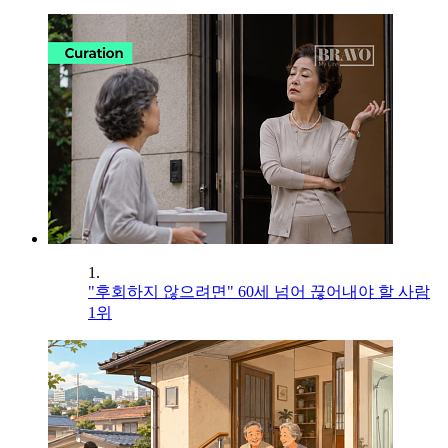
1.
"후회하지 않으려면" 60세 넘어 끊어내야 할 사람
1위