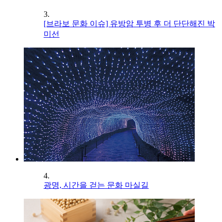
3.
[브라보 문화 이슈] 유방암 투병 후 더 단단해진 박
미선
4.
광명, 시간을 걷는 문화 마실길