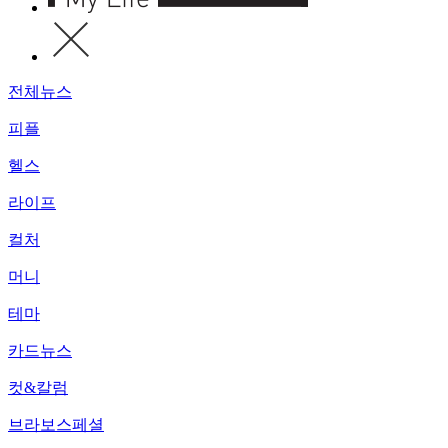
전체뉴스
피플
헬스
라이프
컬처
머니
테마
카드뉴스
컷&칼럼
브라보스페셜