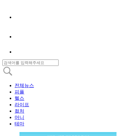
전체뉴스
피플
헬스
라이프
컬처
머니
테마