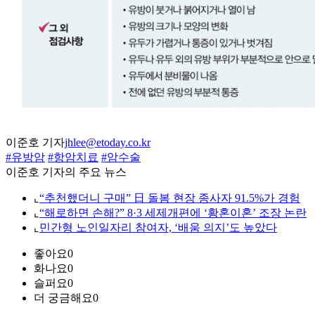
이준호 기자
jhlee@etoday.co.kr
#유방암
#항암치료
#암수술
이준호 기자의 주요 뉴스
⌞
“추천했더니 구매” 日 돌봄 현장 종사자 91.5%가 경험
⌞
“해로하면 손해?” 8·3 세제개편에 ‘황혼이혼’ 조장 논란
⌞
민간형 노인일자리 참여자, ‘배움 의지’도 높았다
좋아요
0
화나요
0
슬퍼요
0
더 궁금해요
0