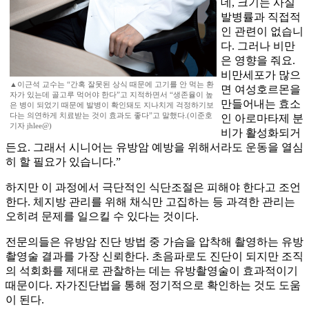
데, 크기는 사실
발병률과 직접적
인 관련이 없습니
다. 그러나 비만
은 영향을 줘요.
비만세포가 많으
▲이근석 교수는 “간혹 잘못된 상식 때문에 고기를 안 먹는 환
면 여성호르몬을
자가 있는데 골고루 먹어야 한다”고 지적하면서 “생존율이 높
만들어내는 효소
은 병이 되었기 때문에 발병이 확인돼도 지나치게 걱정하기보
다는 의연하게 치료받는 것이 효과도 좋다”고 말했다.(이준호
인 아로마타제 분
기자 jhlee@)
비가 활성화되거
든요. 그래서 시니어는 유방암 예방을 위해서라도 운동을 열심
히 할 필요가 있습니다.”
하지만 이 과정에서 극단적인 식단조절은 피해야 한다고 조언
한다. 체지방 관리를 위해 채식만 고집하는 등 과격한 관리는
오히려 문제를 일으킬 수 있다는 것이다.
전문의들은 유방암 진단 방법 중 가슴을 압착해 촬영하는 유방
촬영술 결과를 가장 신뢰한다. 초음파로도 진단이 되지만 조직
의 석회화를 제대로 관찰하는 데는 유방촬영술이 효과적이기
때문이다. 자가진단법을 통해 정기적으로 확인하는 것도 도움
이 된다.