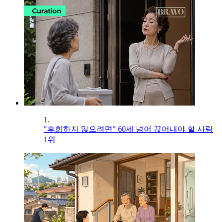
1.
"후회하지 않으려면" 60세 넘어 끊어내야 할 사람
1위