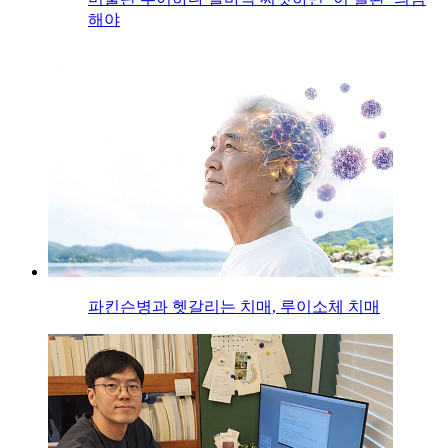
해야
파킨슨병과 헷갈리는 치매, 루이소체 치매