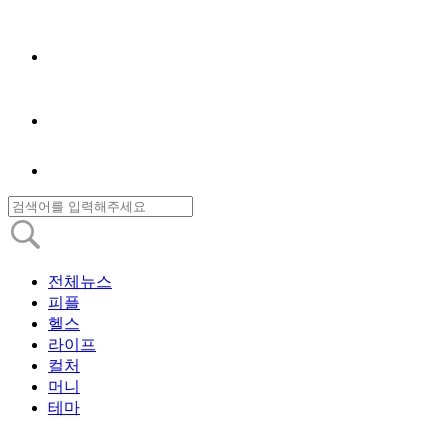
전체뉴스
피플
헬스
라이프
컬처
머니
테마