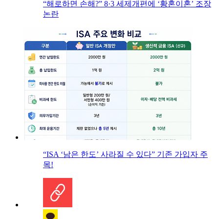
“해로하면 손해?” 8·3 세제개편에 ‘황혼이혼’ 조장
논란
“ISA ‘남은 한도’ 사라질 수 있다” 기존 가입자 주
목!