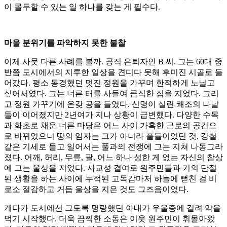
이 몰두할 수 있는 일 하나를 갖는 게 필수다.
마을 분위기를 파악하지 못한 불찰
이제 사뭇 다른 사례를 볼까. 공직 은퇴자인 B 씨. 그는 60대 중
반쯤 도시에서의 지루한 일상을 견디다 못해 후미진 시골로 들
어갔다. 평소 동경했던 멋진 정원을 가꾸며 한적하게 노닐고
싶어서였다. 그는 너른 터를 사들여 큼직한 집을 지었다. 그리
고 정원 가꾸기에 온갖 공을 들였다. 신명이 실린 쾌조의 나날
들이 이어졌지만 2년여가 지나 상황이 급변했다. 다양한 수목
과 화초로 채운 너른 마당은 어느 사이 가혹한 근로의 공간으
로 바뀌었으니 땅의 임자는 그가 아니라 풀들이었던 것. 강철
같은 기세로 들고 일어서는 풀과의 전쟁에 그는 지쳐 나동그라
졌다. 어깨, 허리, 무릎, 팔, 어느 하나 성한 게 없는 자신의 참상
에 그는 울상을 지었다. 사교성 결여로 원주민들과 거의 단절
된 생활을 하는 사이에 누적된 고독감마저 하늘에 뻗친 걸 비
로소 절감하고 거듭 울상을 지은 것도 그즈음이었다.
게다가 도시에선 그토록 명랑했던 아내가 우울증에 걸려 약을
먹기 시작했다. 더욱 끔찍한 소동은 이웃 원주민이 휘몰아왔