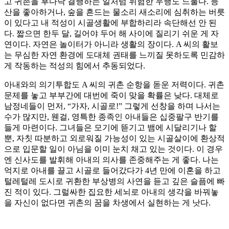
고 귀촌을 후다닥 결행하는 일처럼 위험한 우행도 드물다. 등
산을 좋아하거나, 숲을 흔드는 물소리 새소리에 심취하는 버릇
이 있다고 내 적성이 시골생활에 부합하리라 속단해선 안 된
다. 짧으면 한두 달, 길어야 두어 해 사이에 질리기 쉬운 게 자
연이다. 자연은 놀이터가 아니라 생활의 장이다. A 씨의 활보
는 무심한 자연 환경에 도대체 권태를 느끼질 못하도록 민감하
게 작동하는 적성의 힘에서 추동되었다.
아내와의 의기투합도 A 씨의 귀촌 순항을 돋운 저력이다. 귀촌
문제를 놓고 부부간에 대번에 죽이 맞을 확률은 낮다. 대체로
남정네들이 먼저, “가자, 시골로!” 그렇게 선창을 하며 나서는
수가 많지만, 웬걸, 영특한 종족인 아내들은 십중팔구 반기를
들게 마련이다. 그녀들은 모기에 뜯기고 뱀에 시달리기나 할
뿐, 자칫 따분하고 외로워질 가능성이 있는 시골살이에 환상적
으로 입문할 일이 아님을 이미 눈치 채고 있는 것이다. 이 경우
엔 신사도를 발휘해 아내의 의사를 존중해주는 게 좋다. 나는
억지로 아내를 끌고 시골로 들어갔다가 4년 만에 이혼을 하고
털레털레 도시로 귀환한 부상병의 사연을 듣고 깊은 슬픔에 빠
진 적이 있다. 그럴싸한 집요한 세뇌로 아내의 생각을 바꿔놓
을 자신이 없다면 귀촌의 꿈을 차생에서 실현하는 게 낫다.