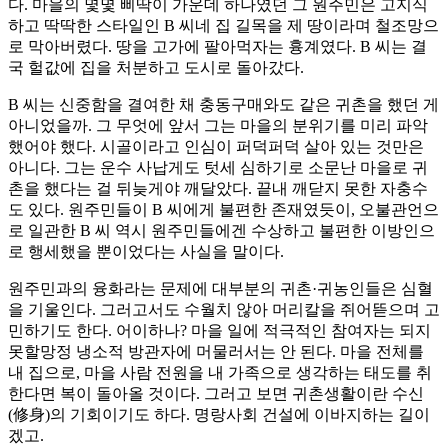
다. 마을의 몇몇 삐딱이 가운데 하나였던 그 원주민은 고지식
하고 딱딱한 스타일인 B 씨네 집 길목을 제 땅이라며 철조망으
로 막아버렸다. 땅을 고가에 팔아먹자는 흉계였다. B 씨는 결
국 헐값에 집을 처분하고 도시로 돌아갔다.
B 씨는 신중함을 결여한 채 충동구매와도 같은 귀촌을 했던 게
아니었을까. 그 무엇에 앞서 그는 마을의 분위기를 미리 파악
했어야 했다. 시골이라고 인심이 퍼덕퍼덕 살아 있는 것만은
아니다. 그는 운수 사납게도 텃세 심하기로 소문난 마을로 귀
촌을 했다는 걸 뒤늦게야 깨달았다. 끝내 깨닫지 못한 자충수
도 있다. 원주민들이 B 씨에게 불편한 존재였듯이, 오불관언으
로 일관한 B 씨 역시 원주민들에겐 수상하고 불편한 이방인으
로 행세했을 뿐이었다는 사실을 말이다.
원주민과의 융화라는 문제에 대부분의 귀촌·귀농인들은 심혈
을 기울인다. 그러고서도 수월치 않아 머리칼을 쥐어뜯으며 고
민하기도 한다. 어이하나? 마을 일에 적극적인 참여자는 되지
못할망정 냉소적 방관자에 머물러서는 안 된다. 마을 전체를
내 집으로, 마을 사람 전원을 내 가족으로 생각하는 태도를 취
한다면 복이 돌아올 것이다. 그러고 보면 귀촌생활이란 수신
(修身)의 기회이기도 하다. 명랑사회 건설에 이바지하는 길이
겠고.