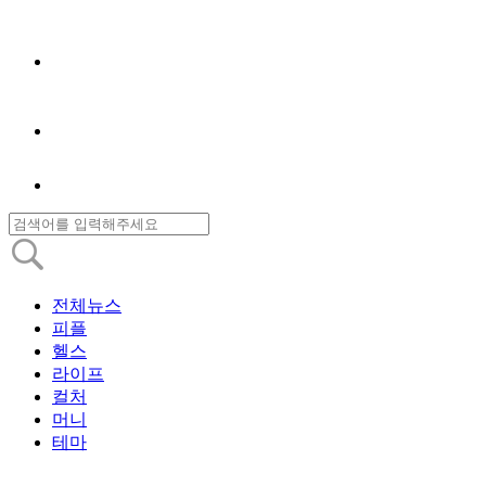
전체뉴스
피플
헬스
라이프
컬처
머니
테마