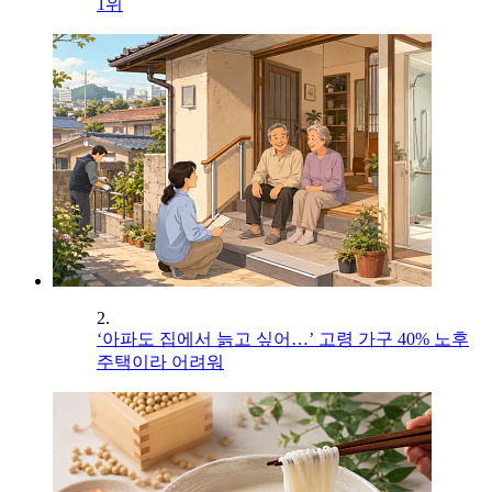
1위
2.
‘아파도 집에서 늙고 싶어…’ 고령 가구 40% 노후
주택이라 어려워