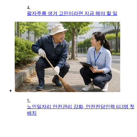
4.
팔자주름 생겨 고민이라면 지금 해야 할 일
5.
노인일자리 안전관리 강화, 안전전담인력 613명 첫
배치