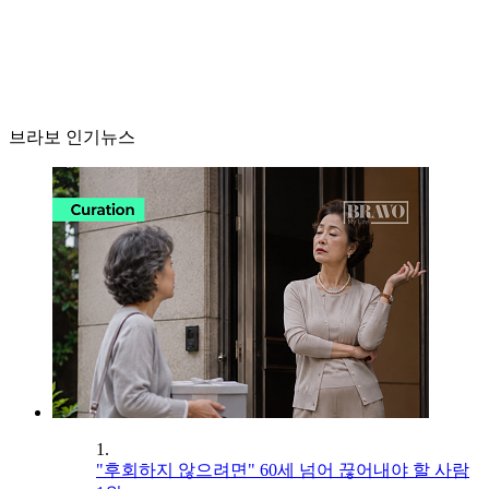
브라보 인기뉴스
1.
"후회하지 않으려면" 60세 넘어 끊어내야 할 사람