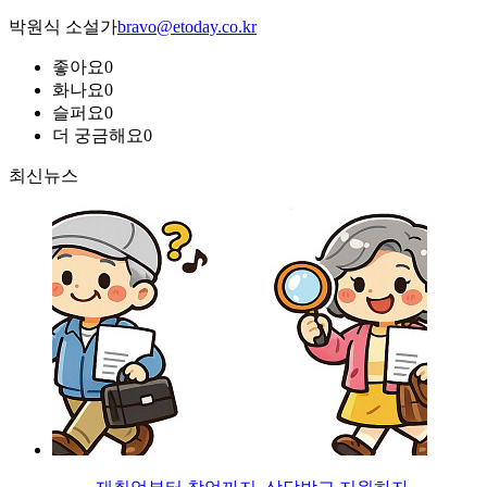
박원식 소설가
bravo@etoday.co.kr
좋아요
0
화나요
0
슬퍼요
0
더 궁금해요
0
최신뉴스