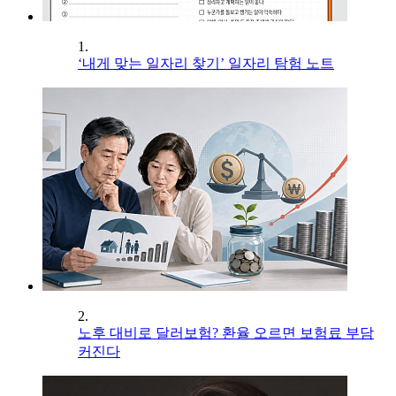
1.
‘내게 맞는 일자리 찾기’ 일자리 탐험 노트
2.
노후 대비로 달러보험? 환율 오르면 보험료 부담
커진다