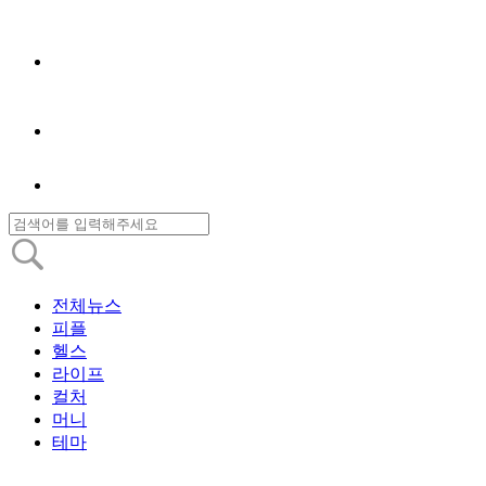
전체뉴스
피플
헬스
라이프
컬처
머니
테마