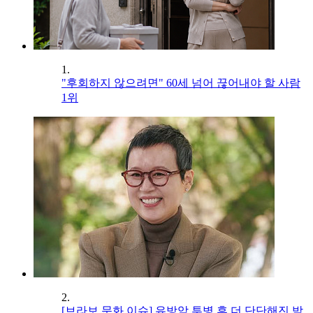
1.
"후회하지 않으려면" 60세 넘어 끊어내야 할 사람
1위
2.
[브라보 문화 이슈] 유방암 투병 후 더 단단해진 박