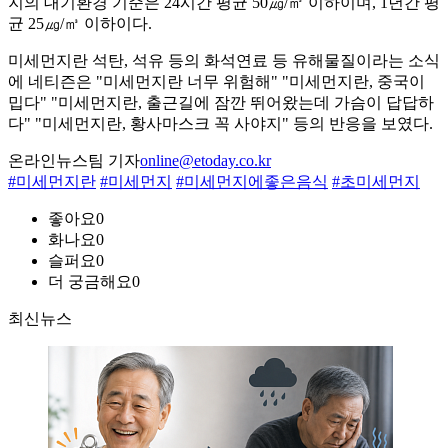
지의 대기환경 기준은 24시간 평균 50㎍/㎥ 이하이며, 1년간 평
균 25㎍/㎥ 이하이다.
미세먼지란 석탄, 석유 등의 화석연료 등 유해물질이라는 소식
에 네티즌은 "미세먼지란 너무 위험해" "미세먼지란, 중국이
밉다" "미세먼지란, 출근길에 잠깐 뛰어왔는데 가슴이 답답하
다" "미세먼지란, 황사마스크 꼭 사야지" 등의 반응을 보였다.
온라인뉴스팀 기자
online@etoday.co.kr
#미세먼지란
#미세먼지
#미세먼지에좋은음식
#초미세먼지
좋아요
0
화나요
0
슬퍼요
0
더 궁금해요
0
최신뉴스